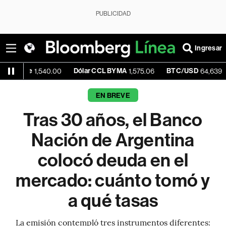
PUBLICIDAD
Ingresar
Dólar CCL BYMA
BTC/USD
-0.
1,540.00
1,575.06
64,639.55
EN BREVE
Tras 30 años, el Banco
Nación de Argentina
colocó deuda en el
mercado: cuánto tomó y
a qué tasas
La emisión contempló tres instrumentos diferentes: