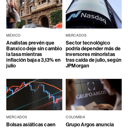
MÉXICO
MERCADOS
Analistas prevén que
Sector tecnológico
Banxico deje sin cambio
podría depender más de
la tasa mientras
inversores minoristas
inflación baja a 3,13% en
tras caída de julio, según
julio
JPMorgan
MERCADOS
COLOMBIA
Bolsas asiáticas caen
Grupo Argos anuncia