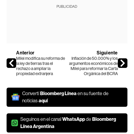
PUBLICIDAD
Anterior
Siguiente
Milei modifica su reforma de
Inflación de 50.000% y los
la ley de tierras tras el
argumentos económicos de
rechazo a ampliar la
Milei para reformar la Carta
propiedad extranjera
Orgánica del BCRA
Convertí
Bloomberg Línea
en su fuente de
noticias
aquí
Seguínos en el canal
WhatsApp
de
Bloomberg
Línea Argentina