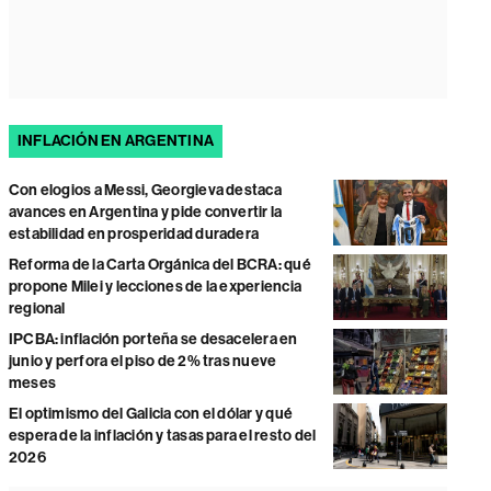
INFLACIÓN EN ARGENTINA
Con elogios a Messi, Georgieva destaca
avances en Argentina y pide convertir la
estabilidad en prosperidad duradera
Reforma de la Carta Orgánica del BCRA: qué
propone Milei y lecciones de la experiencia
regional
IPCBA: inflación porteña se desacelera en
junio y perfora el piso de 2% tras nueve
meses
El optimismo del Galicia con el dólar y qué
espera de la inflación y tasas para el resto del
2026