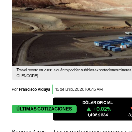
Tras el récord en 2026: a cuánto podrían subir las exportaciones mineras
GLENCORE)
Por
Francisco Aldaya
15 de junio, 2026 | 06:15 AM
DÓLAR OFICIAL
+0.02%
ÚLTIMAS
COTIZACIONES
1,496.2634
3
Buenos Aires — Las exportaciones mineras arg