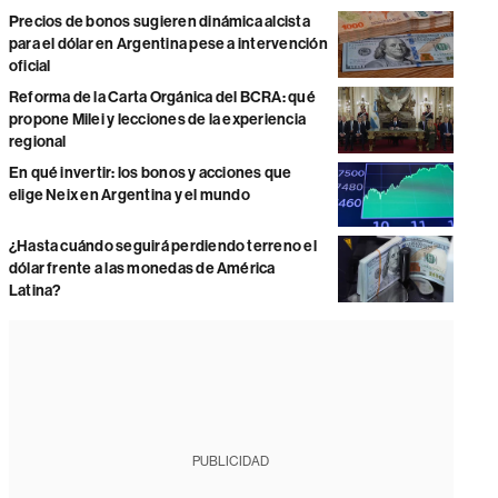
Precios de bonos sugieren dinámica alcista
para el dólar en Argentina pese a intervención
oficial
Reforma de la Carta Orgánica del BCRA: qué
propone Milei y lecciones de la experiencia
regional
En qué invertir: los bonos y acciones que
elige Neix en Argentina y el mundo
¿Hasta cuándo seguirá perdiendo terreno el
dólar frente a las monedas de América
Latina?
PUBLICIDAD