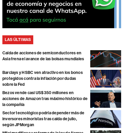
LAS ÚLTIMAS
Caída de acciones de semiconductores en
Asia frena el avance de las bolsas mundiales
Barclays y HSBC ven atractivo en los bonos
protegidos contra la inflación por dudas
sobre la Fed
Bezos vende casi US$350 millones en
acciones de Amazon tras máximo histórico de
la compañía
Sector tecnológico podría depender más de
inversores minoristas tras caída de julio,
según JPMorgan