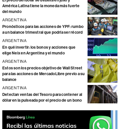
El precio del dólar se debilita en julio y
América Latina tiene la moneda más fuerte
del mundo
ARGENTINA
Pronósticos para las acciones de YPF: rumbo
a un balance trimestral que podría ser récord
ARGENTINA
En qué invertir: los bonos y acciones que
elige Neix en Argentina y el mundo
ARGENTINA
Estos son los precios objetivo de Wall Street
para las acciones de MercadoLibre previo a su
balance
ARGENTINA
Detectan ventas del Tesoro para contener al
dólar en la pulseada por el precio de un bono