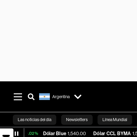
Argentina
Las noticias del día
Newsletters
Línea Mundial
Dólar Blue
1,540.00
Dólar CCL BYMA
1,575.06
BT
0.02%
Bloomberg 