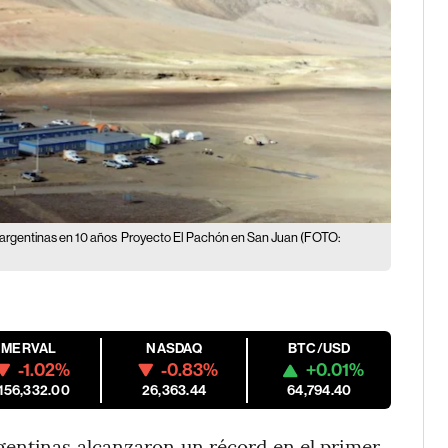
 argentinas en 10 años
Proyecto El Pachón en San Juan (FOTO:
MERVAL
NASDAQ
BTC/USD
-1.02%
-0.83%
+0.01%
,156,332.00
26,363.44
64,794.40
entinas alcanzaron un récord en el primer