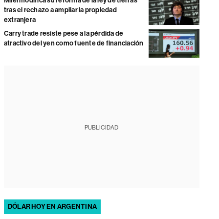
Milei modifica su reforma de la ley de tierras
tras el rechazo a ampliar la propiedad
extranjera
Carry trade resiste pese a la pérdida de
atractivo del yen como fuente de financiación
PUBLICIDAD
DÓLAR HOY EN ARGENTINA