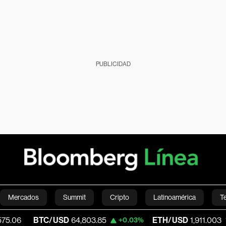
PUBLICIDAD
Mercados
Summit
Cripto
Latinoamérica
T
C/USD
64,803.85
ETH/USD
1,911.003
V
+0.03%
-0.25%
Green
Economía
Estilo de vida
Mundo
Videos