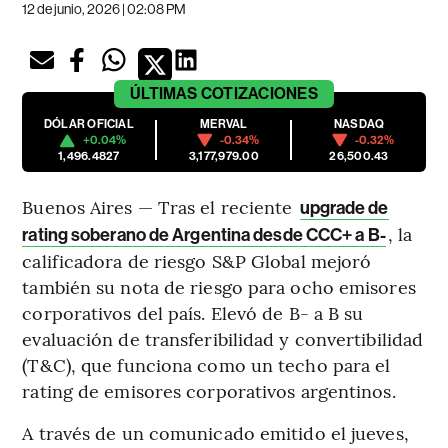
12 de junio, 2026 | 02:08 PM
ÚLTIMAS
COTIZACIONES
DÓLAR OFICIAL
MERVAL
NASDAQ
+0.04%
-0.34%
-0.32%
1,496.4827
3,177,979.00
26,500.43
Buenos Aires — Tras el reciente
upgrade de
, la
rating soberano de Argentina desde CCC+ a B-
calificadora de riesgo S&P Global mejoró
también su nota de riesgo para ocho emisores
corporativos del país. Elevó de B- a B su
evaluación de transferibilidad y convertibilidad
(T&C), que funciona como un techo para el
rating de emisores corporativos argentinos.
A través de un comunicado emitido el jueves,