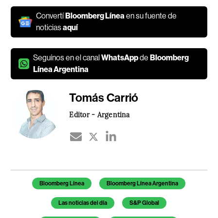
Convertí
Bloomberg Línea
en su fuente de
noticias
aquí
Seguínos en el canal
WhatsApp
de
Bloomberg
Línea Argentina
Tomás Carrió
Editor - Argentina
Temas de este artículo
Bloomberg Línea
Bloomberg Línea Argentina
Las noticias del día
S&P Global