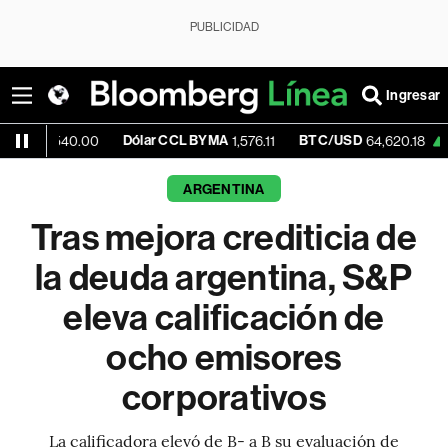
PUBLICIDAD
Ingresar
Dólar CCL BYMA
BTC/USD
+0.50%
40.00
1,576.11
64,620.18
ARGENTINA
Tras mejora crediticia de
la deuda argentina, S&P
eleva calificación de
ocho emisores
corporativos
La calificadora elevó de B- a B su evaluación de