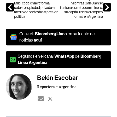
Milei cede en la reforma
Mientras San Juan se
sobre propiedad privada en
ilusiona con el boom minero,
medio de protestas y presión
su capital lidera el empleo
política
informal en Argentina
Convertí
Bloomberg Línea
en su fuente de
noticias
aquí
Seguínos en el canal
WhatsApp
de
Bloomberg
Línea Argentina
Belén Escobar
Reportera - Argentina