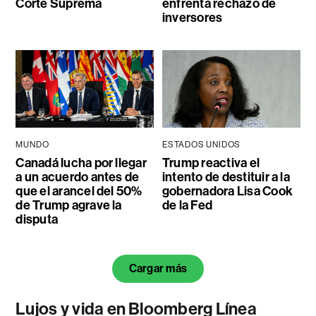
Corte Suprema
enfrenta rechazo de
inversores
MUNDO
ESTADOS UNIDOS
Canadá lucha por llegar
Trump reactiva el
a un acuerdo antes de
intento de destituir a la
que el arancel del 50%
gobernadora Lisa Cook
de Trump agrave la
de la Fed
disputa
Cargar más
Lujos y vida en Bloomberg Línea