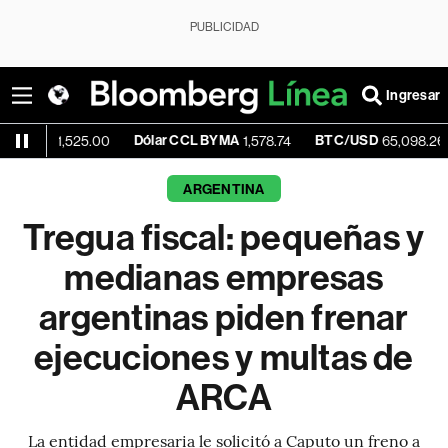
PUBLICIDAD
Ingresar
Dólar CCL BYMA
BTC/USD
-0.01
,525.00
1,578.74
65,098.26
ARGENTINA
Tregua fiscal: pequeñas y
medianas empresas
argentinas piden frenar
ejecuciones y multas de
ARCA
La entidad empresaria le solicitó a Caputo un freno a