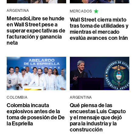
ARGENTINA
MERCADOS
MercadoLibre se hunde
Wall Street cierra mixto
en Wall Street pese a
tras toma de utilidades y
superar expectativas de
mientras el mercado
facturación y ganancia
evalúa avances con Irán
neta
COLOMBIA
ARGENTINA
Colombia incauta
Qué piensa de las
explosivos antes de la
encuestas Luis Caputo
toma de posesión de De
y el mensaje que dejó
la Espriella
para la industria y la
construcción