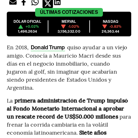
ÚLTIMAS
COTIZACIONES
DÓLAR OFICIAL
MERVAL
NASDAQ
+0.02%
-1.02%
-0.83%
1,496.2634
3,156,332.00
26,363.44
En 2018,
quiso ayudar a un viejo
Donald Trump
amigo. Conocía a Mauricio Macri desde sus
días en el negocio inmobiliario, cuando
jugaron al golf, sin imaginar que acabarían
siendo presidentes de Estados Unidos y
Argentina.
La
primera administración de Trump impulsó
al Fondo Monetario Internacional a aprobar
un rescate récord de US$50.000 millones
para
frenar la corrida cambiaria en la volátil
economía latinoamericana.
Siete años