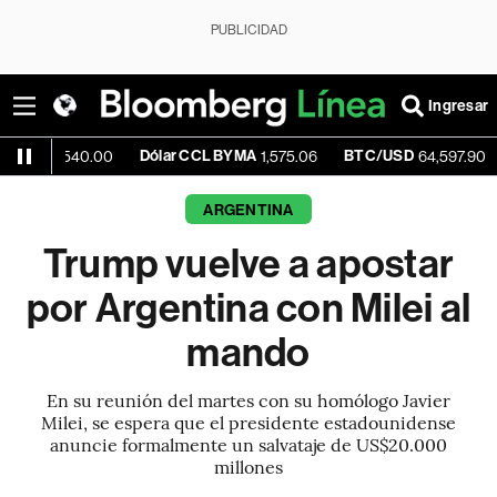
PUBLICIDAD
Ingresar
Dólar CCL BYMA
BTC/USD
-0.29%
0.00
1,575.06
64,597.90
ARGENTINA
Trump vuelve a apostar
por Argentina con Milei al
mando
En su reunión del martes con su homólogo Javier
Milei, se espera que el presidente estadounidense
anuncie formalmente un salvataje de US$20.000
millones