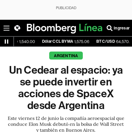
PUBLICIDAD
Ingresar
Dólar CCL BYMA
BTC/USD
-0.
1,540.00
1,575.06
64,570.95
ARGENTINA
Un Cedear al espacio: ya
se puede invertir en
acciones de SpaceX
desde Argentina
Este viernes 12 de junio la compañía aeroespacial que
conduce Elon Musk debutó en la bolsa de Wall Street
y también en Buenos Aires.