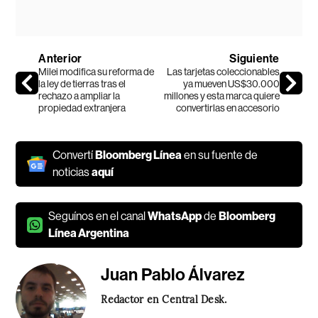
Anterior
Siguiente
Milei modifica su reforma de
Las tarjetas coleccionables
la ley de tierras tras el
ya mueven US$30.000
rechazo a ampliar la
millones y esta marca quiere
propiedad extranjera
convertirlas en accesorio
Convertí
Bloomberg Línea
en su fuente de
noticias
aquí
Seguínos en el canal
WhatsApp
de
Bloomberg
Línea Argentina
Juan Pablo Álvarez
Redactor en Central Desk.