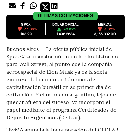
ÚLTIMAS
COTIZACIONES
SPCX
DÓLAR OFICIAL
MERVAL
-14.06%
+0.02%
-1.02%
108.29
1,496.2634
3,156,332.00
Buenos Aires — La oferta pública inicial de
SpaceX se transformó en un hecho histórico
para Wall Street, al punto que la compañía
aeroespacial de Elon Musk ya es la sexta
empresa del mundo en términos de
capitalización bursátil en su primer día de
cotización. Y el mercado argentino, lejos de
quedar afuera del suceso, ya incorporó el
papel mediante el programa Certificados de
Depósito Argentinos (Cedear).
“ByMA anuncia la incorporación del CEDEAR