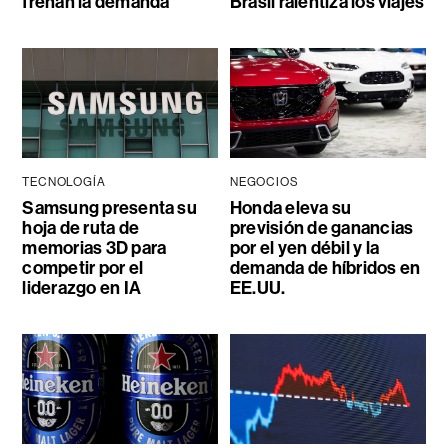
frenan la demanda
Brasil ralentiza los viajes
TECNOLOGÍA
NEGOCIOS
Samsung presenta su
Honda eleva su
hoja de ruta de
previsión de ganancias
memorias 3D para
por el yen débil y la
competir por el
demanda de híbridos en
liderazgo en IA
EE.UU.