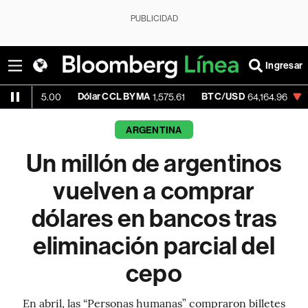
PUBLICIDAD
Ingresar
Dólar CCL BYMA
BTC/USD
-0.21%
545.00
1,575.61
64,164.96
ARGENTINA
Un millón de argentinos
vuelven a comprar
dólares en bancos tras
eliminación parcial del
cepo
En abril, las “Personas humanas” compraron billetes