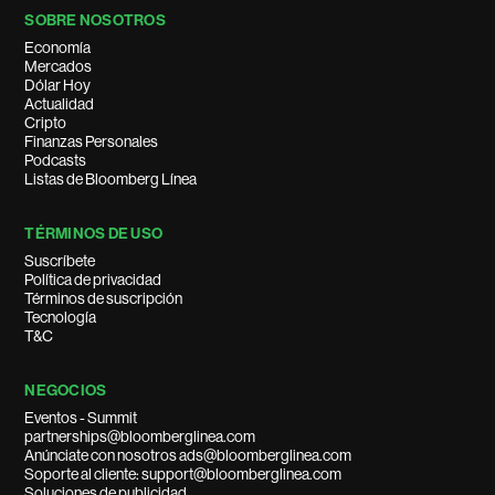
SOBRE NOSOTROS
Economía
Mercados
Dólar Hoy
Actualidad
Cripto
Finanzas Personales
Podcasts
Listas de Bloomberg Línea
TÉRMINOS DE USO
Suscríbete
Política de privacidad
Términos de suscripción
Tecnología
T&C
NEGOCIOS
Eventos - Summit
partnerships@bloomberglinea.com
Anúnciate con nosotros ads@bloomberglinea.com
Soporte al cliente: support@bloomberglinea.com
Soluciones de publicidad