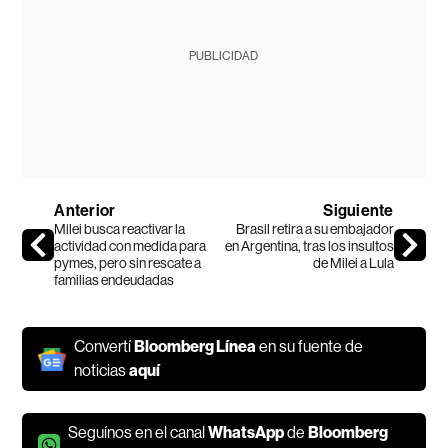
PUBLICIDAD
Anterior
Siguiente
Milei busca reactivar la
Brasil retira a su embajador
actividad con medida para
en Argentina, tras los insultos
pymes, pero sin rescate a
de Milei a Lula
familias endeudadas
Convertí
Bloomberg Línea
en su fuente de
noticias
aquí
Seguínos en el canal
WhatsApp
de
Bloomberg