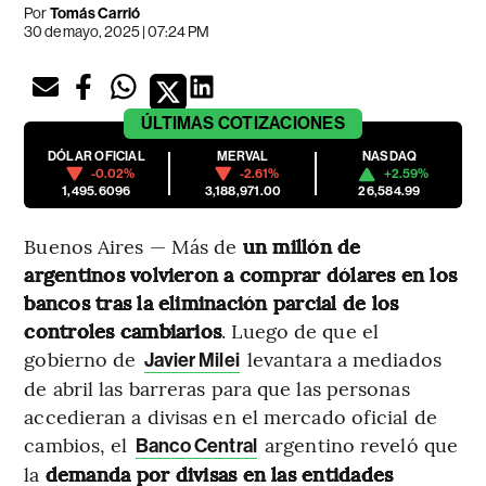
Por
Tomás Carrió
30 de mayo, 2025 | 07:24 PM
ÚLTIMAS
COTIZACIONES
DÓLAR OFICIAL
MERVAL
NASDAQ
-0.02%
-2.61%
+2.59%
1,495.6096
3,188,971.00
26,584.99
Buenos Aires — Más de
un millón de
argentinos volvieron a comprar dólares en los
bancos tras la eliminación parcial de los
controles cambiarios
. Luego de que el
gobierno de
levantara a mediados
Javier Milei
de abril las barreras para que las personas
accedieran a divisas en el mercado oficial de
cambios, el
argentino reveló que
Banco Central
la
demanda por divisas en las entidades