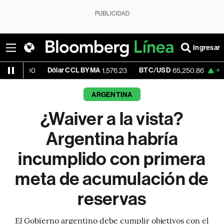
PUBLICIDAD
Ingresar
Dólar CCL BYMA
BTC/USD
+1.33%
ETH/
1,576.23
65,250.86
ARGENTINA
¿Waiver a la vista?
Argentina habría
incumplido con primera
meta de acumulación de
reservas
El Gobierno argentino debe cumplir objetivos con el