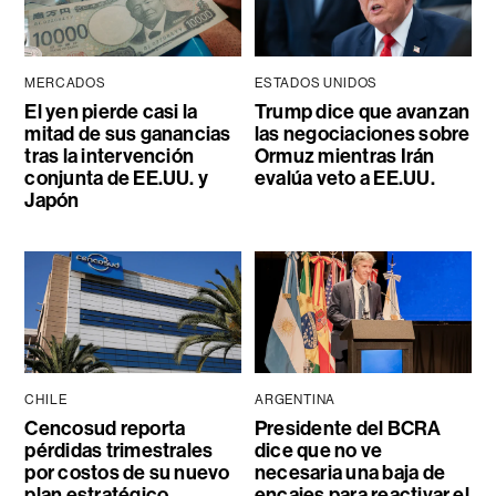
MERCADOS
ESTADOS UNIDOS
El yen pierde casi la
Trump dice que avanzan
mitad de sus ganancias
las negociaciones sobre
tras la intervención
Ormuz mientras Irán
conjunta de EE.UU. y
evalúa veto a EE.UU.
Japón
CHILE
ARGENTINA
Cencosud reporta
Presidente del BCRA
pérdidas trimestrales
dice que no ve
por costos de su nuevo
necesaria una baja de
plan estratégico
encajes para reactivar el