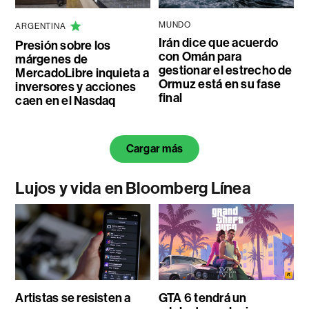
MUNDO
ARGENTINA
Irán dice que acuerdo
Presión sobre los
con Omán para
márgenes de
gestionar el estrecho de
MercadoLibre inquieta a
Ormuz está en su fase
inversores y acciones
final
caen en el Nasdaq
Cargar más
Lujos y vida en Bloomberg Línea
Artistas se resisten a
GTA 6 tendrá un