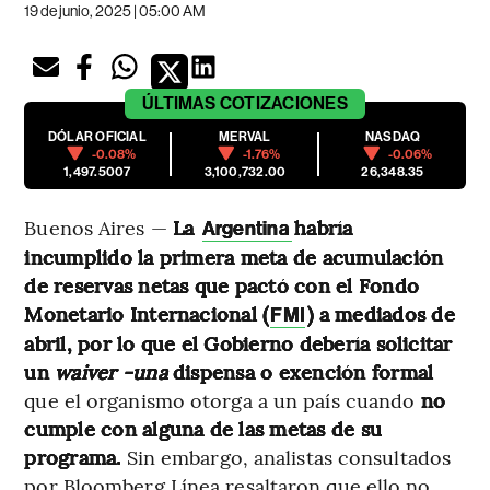
19 de junio, 2025 | 05:00 AM
ÚLTIMAS
COTIZACIONES
DÓLAR OFICIAL
MERVAL
NASDAQ
-0.08%
-1.76%
-0.06%
1,497.5007
3,100,732.00
26,348.35
Buenos Aires —
La
habría
Argentina
incumplido la primera meta de acumulación
de reservas netas que pactó con el Fondo
Monetario Internacional (
) a mediados de
FMI
abril, por lo que el Gobierno debería solicitar
un
waiver -una
dispensa o exención formal
que el organismo otorga a un país cuando
no
cumple con alguna de las metas de su
programa.
Sin embargo, analistas consultados
por Bloomberg Línea resaltaron que ello no