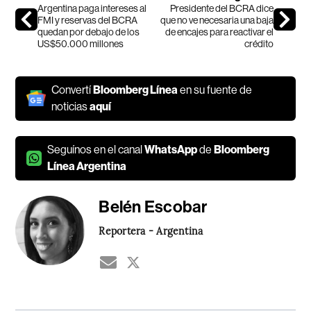
Argentina paga intereses al
Presidente del BCRA dice
FMI y reservas del BCRA
que no ve necesaria una baja
quedan por debajo de los
de encajes para reactivar el
US$50.000 millones
crédito
Convertí
Bloomberg Línea
en su fuente de
noticias
aquí
Seguínos en el canal
WhatsApp
de
Bloomberg
Línea Argentina
Belén Escobar
Reportera - Argentina