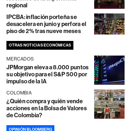
regional
IPCBA: inflación porteña se
desacelera en junio y perfora el
piso de 2% tras nueve meses
OTRAS NOTICIAS ECONÓMICAS
MERCADOS
JPMorgan eleva a 8.000 puntos
su objetivo para el S&P 500 por
impulso de la IA
COLOMBIA
¿Quién compra y quién vende
acciones en la Bolsa de Valores
de Colombia?
OPINIÓN BLOOMBERG