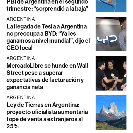
PBI de Argentina en el segundo
trimestre: “sorprendió a la baja”
ARGENTINA
La llegada de Tesla a Argentina
no preocupa a BYD: “Ya les
ganamos a nivel mundial”, dijo el
CEO local
ARGENTINA
MercadoLibre se hunde en Wall
Street pese a superar
expectativas de facturación y
ganancia neta
ARGENTINA
Ley de Tierras en Argentina:
proyecto oficialista aumentaría
tope de venta a extranjeros al
25%