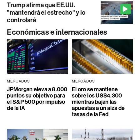
Trump afirma que EE.UU.
"mantendrá el estrecho" y lo
controlará
Económicas e internacionales
MERCADOS
MERCADOS
JPMorgan eleva a 8.000
El oro se mantiene
puntos su objetivo para
sobre los US$4.300
el S&P 500 por impulso
mientras bajan las
de la IA
apuestas a un alza de
tasas de la Fed