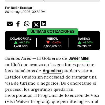
Por
Belén Escobar
20 de mayo, 2026 | 02:32 PM
ÚLTIMAS
COTIZACIONES
DÓLAR OFICIAL
MERVAL
NASDAQ
+0.02%
-0.45%
+1.30%
1,498.9871
3,086,785.00
26,690.62
Buenos Aires — El Gobierno de
Javier Milei
ratificó que avanza en las gestiones para que
los ciudadanos de
puedan viajar a
Argentina
Estados Unidos sin necesidad de tramitar una
visa de turismo o negocios. De concretarse el
proceso, los argentinos quedarían
incorporados al Programa de Exención de Visa
(Visa Waiver Program), que permite ingresar al