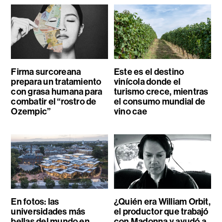
Firma surcoreana
Este es el destino
prepara un tratamiento
vinícola donde el
con grasa humana para
turismo crece, mientras
combatir el “rostro de
el consumo mundial de
Ozempic”
vino cae
En fotos: las
¿Quién era William Orbit,
universidades más
el productor que trabajó
bellas del mundo en
con Madonna y ayudó a