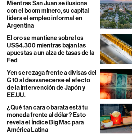
Mientras San Juan se ilusiona
con el boom minero, su capital
lidera el empleo informal en
Argentina
El oro se mantiene sobre los
US$4.300 mientras bajan las
apuestas a un alza de tasas de la
Fed
Yen se rezaga frente a divisas del
G10 al desvanecerse el efecto
de la intervención de Japón y
EE.UU.
¿Qué tan cara o barata está tu
moneda frente al dólar? Esto
revela el Índice Big Mac para
América Latina