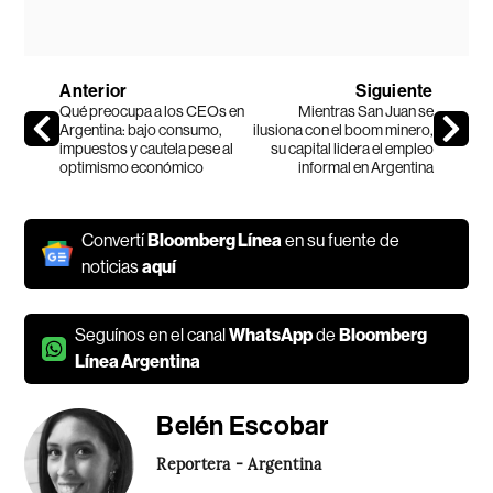
Anterior
Siguiente
Qué preocupa a los CEOs en
Mientras San Juan se
Argentina: bajo consumo,
ilusiona con el boom minero,
impuestos y cautela pese al
su capital lidera el empleo
optimismo económico
informal en Argentina
Convertí
Bloomberg Línea
en su fuente de
noticias
aquí
Seguínos en el canal
WhatsApp
de
Bloomberg
Línea Argentina
Belén Escobar
Reportera - Argentina