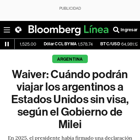
PUBLICIDAD
Ingresar
Dólar CCL BYMA
BTC/USD
-0.19%
1,525.00
1,578.74
64,981.12
ARGENTINA
Waiver: Cuándo podrán
viajar los argentinos a
Estados Unidos sin visa,
según el Gobierno de
Milei
En 2025, el presidente había firmado una declaración