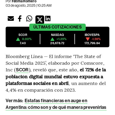
Por
Fátima Romero
03 de agosto, 2025 | 10:25 AM
ÚLTIMAS
COTIZACIONES
SCOR
NASDAQ
IBOVESPA
0.00%
+1.25%
-1.56%
7.40
26,678.72
172,799.84
Bloomberg Línea — El informe ‘The State of
Social Media 2025’, elaborado por Comscore,
Inc (
), reveló que, este año,
el 72% de la
SCOR
población digital mundial estuvo expuesta a
plataformas sociales en abril
, un aumento del
4,4% en comparación con 2023.
Ver más
:
Estafas financieras en auge en
Argentina: cómo son y de qué manera prevenirlas