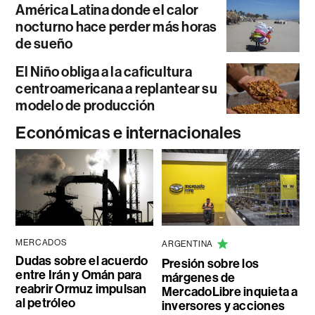
América Latina donde el calor
nocturno hace perder más horas
de sueño
El Niño obliga a la caficultura
centroamericana a replantear su
modelo de producción
Económicas e internacionales
MERCADOS
ARGENTINA
Dudas sobre el acuerdo
Presión sobre los
entre Irán y Omán para
márgenes de
reabrir Ormuz impulsan
MercadoLibre inquieta a
al petróleo
inversores y acciones