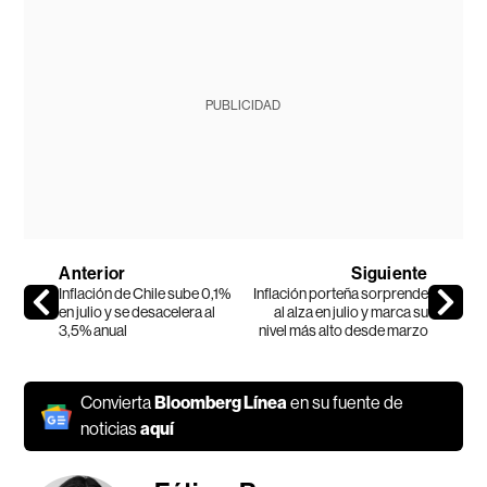
PUBLICIDAD
Anterior
Siguiente
Inflación de Chile sube 0,1%
Inflación porteña sorprende
en julio y se desacelera al
al alza en julio y marca su
3,5% anual
nivel más alto desde marzo
Convierta
Bloomberg Línea
en su fuente de
noticias
aquí