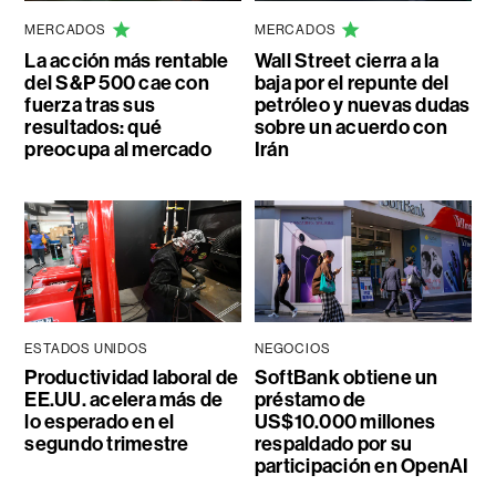
MERCADOS
MERCADOS
La acción más rentable
Wall Street cierra a la
del S&P 500 cae con
baja por el repunte del
fuerza tras sus
petróleo y nuevas dudas
resultados: qué
sobre un acuerdo con
preocupa al mercado
Irán
ESTADOS UNIDOS
NEGOCIOS
Productividad laboral de
SoftBank obtiene un
EE.UU. acelera más de
préstamo de
lo esperado en el
US$10.000 millones
segundo trimestre
respaldado por su
participación en OpenAI