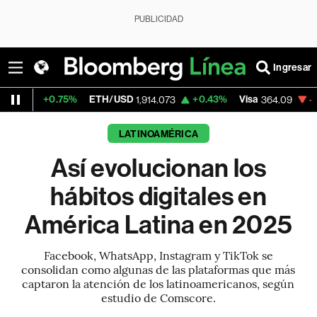
PUBLICIDAD
Ingresar
75%
ETH/USD
+0.43%
Visa
-1.72%
Merca
1,914.073
364.09
LATINOAMÉRICA
Así evolucionan los
hábitos digitales en
América Latina en 2025
Facebook, WhatsApp, Instagram y TikTok se
consolidan como algunas de las plataformas que más
captaron la atención de los latinoamericanos, según
estudio de Comscore.