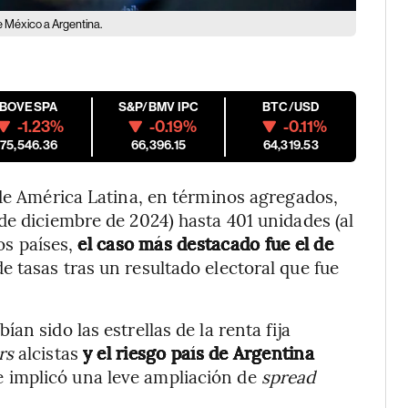
de México a Argentina.
IBOVESPA
S&P/BMV IPC
BTC/USD
-1.23%
-0.19%
-0.11%
175,546.36
66,396.15
64,319.53
 de América Latina, en términos agregados,
de diciembre de 2024) hasta 401 unidades (al
los países,
el caso más destacado fue el de
tasas tras un resultado electoral que fue
bían sido las estrellas de la renta fija
ers
alcistas
y el riesgo país de Argentina
e implicó una leve ampliación de
spread