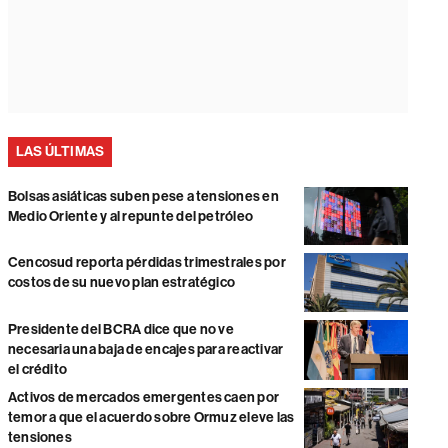
LAS ÚLTIMAS
Bolsas asiáticas suben pese a tensiones en
Medio Oriente y al repunte del petróleo
Cencosud reporta pérdidas trimestrales por
costos de su nuevo plan estratégico
Presidente del BCRA dice que no ve
necesaria una baja de encajes para reactivar
el crédito
Activos de mercados emergentes caen por
temor a que el acuerdo sobre Ormuz eleve las
tensiones