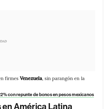
IDAD
uen firmes
Venezuela
, sin parangón en la
 22% con repunte de bonos en pesos mexicanos
s en América Latina