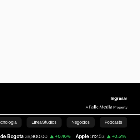
Ingresar
ecnología
Línea Studios
Negocios
Podcasts
38,900.00
Apple
312.53
USD COP
3,15
+0.46%
+0.51%
English