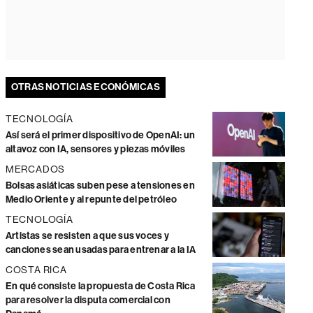
OTRAS NOTICIAS ECONÓMICAS
TECNOLOGÍA
Así será el primer dispositivo de OpenAI: un
altavoz con IA, sensores y piezas móviles
MERCADOS
Bolsas asiáticas suben pese a tensiones en
Medio Oriente y al repunte del petróleo
TECNOLOGÍA
Artistas se resisten a que sus voces y
canciones sean usadas para entrenar a la IA
COSTA RICA
En qué consiste la propuesta de Costa Rica
para resolver la disputa comercial con