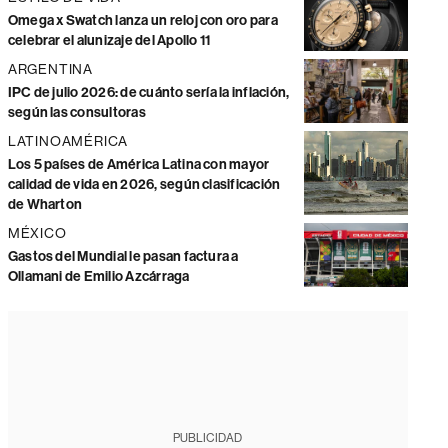
Omega x Swatch lanza un reloj con oro para
celebrar el alunizaje del Apollo 11
ARGENTINA
IPC de julio 2026: de cuánto sería la inflación,
según las consultoras
LATINOAMÉRICA
Los 5 países de América Latina con mayor
calidad de vida en 2026, según clasificación
de Wharton
MÉXICO
Gastos del Mundial le pasan factura a
Ollamani de Emilio Azcárraga
PUBLICIDAD