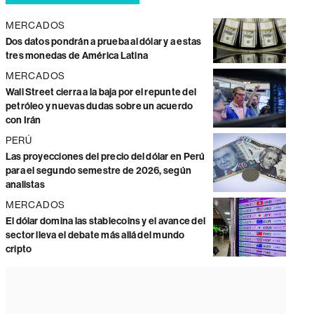
MERCADOS
Dos datos pondrán a prueba al dólar y a estas
tres monedas de América Latina
MERCADOS
Wall Street cierra a la baja por el repunte del
petróleo y nuevas dudas sobre un acuerdo
con Irán
PERÚ
Las proyecciones del precio del dólar en Perú
para el segundo semestre de 2026, según
analistas
MERCADOS
El dólar domina las stablecoins y el avance del
sector lleva el debate más allá del mundo
cripto