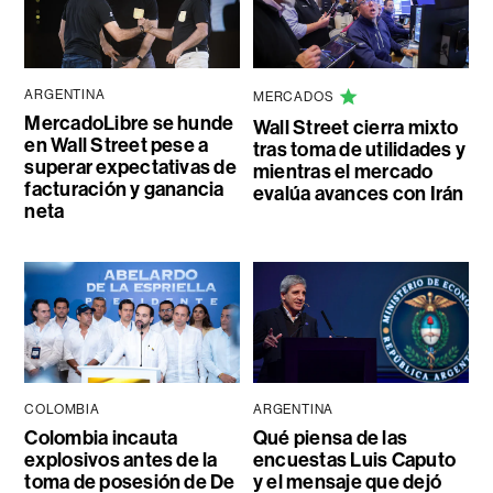
ARGENTINA
MERCADOS
MercadoLibre se hunde
Wall Street cierra mixto
en Wall Street pese a
tras toma de utilidades y
superar expectativas de
mientras el mercado
facturación y ganancia
evalúa avances con Irán
neta
COLOMBIA
ARGENTINA
Colombia incauta
Qué piensa de las
explosivos antes de la
encuestas Luis Caputo
toma de posesión de De
y el mensaje que dejó