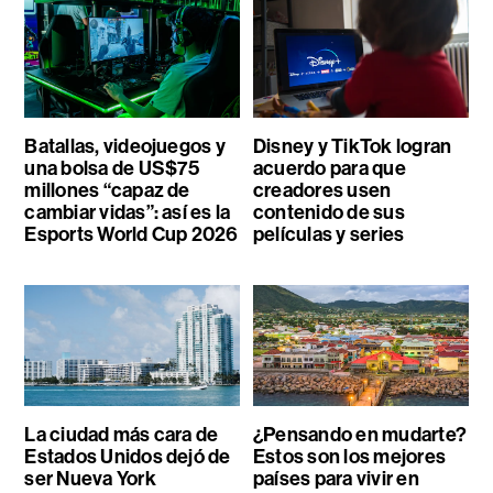
Batallas, videojuegos y
Disney y TikTok logran
una bolsa de US$75
acuerdo para que
millones “capaz de
creadores usen
cambiar vidas”: así es la
contenido de sus
Esports World Cup 2026
películas y series
La ciudad más cara de
¿Pensando en mudarte?
Estados Unidos dejó de
Estos son los mejores
ser Nueva York
países para vivir en