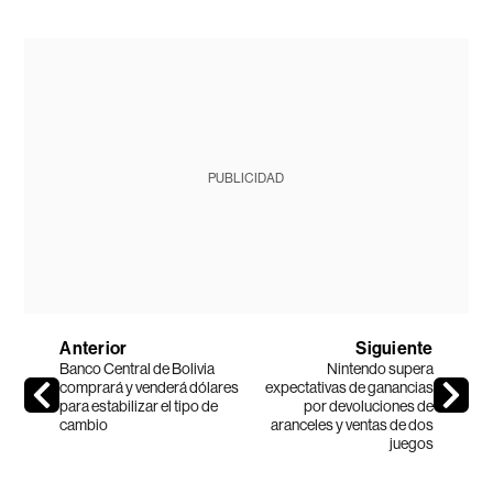
PUBLICIDAD
Anterior
Siguiente
Banco Central de Bolivia
Nintendo supera
comprará y venderá dólares
expectativas de ganancias
para estabilizar el tipo de
por devoluciones de
cambio
aranceles y ventas de dos
juegos