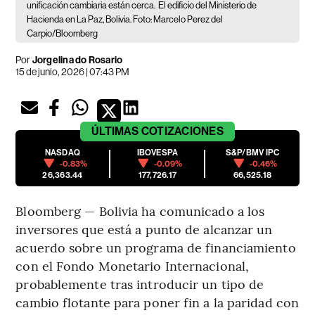
unificación cambiaria están cerca.
El edificio del Ministerio de
Hacienda en La Paz, Bolivia. Foto: Marcelo Perez del
Carpio/Bloomberg
Por
Jorgelina do Rosario
15 de junio, 2026 | 07:43 PM
ÚLTIMAS
COTIZACIONES
NASDAQ
IBOVESPA
S&P/BMV IPC
-0.83%
-0.09%
-0.46%
26,363.44
177,726.17
66,525.18
Bloomberg — Bolivia ha comunicado a los
inversores que está a punto de alcanzar un
acuerdo sobre un programa de financiamiento
con el Fondo Monetario Internacional,
probablemente tras introducir un tipo de
cambio flotante para poner fin a la paridad con