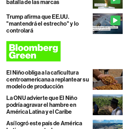
batalla de las marcas
Trump afirma que EE.UU.
"mantendrá el estrecho" y lo
controlará
El Niño obliga a la caficultura
centroamericana a replantear su
modelo de producción
La ONU advierte que El Niño
podría agravar el hambre en
América Latina y el Caribe
Así logró este país de América