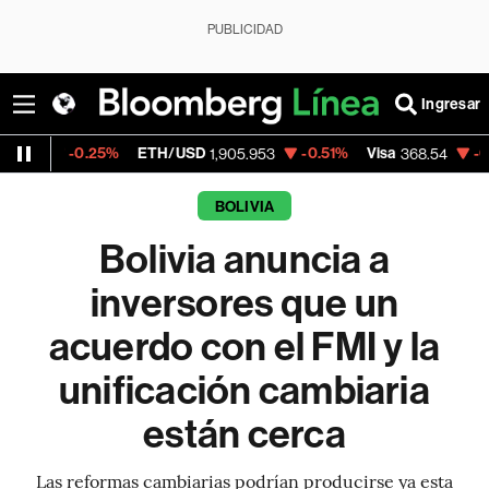
PUBLICIDAD
Ingresar
.25%
ETH/USD
-0.51%
Visa
-0.28%
Merc
1,905.953
368.54
BOLIVIA
Bolivia anuncia a
inversores que un
acuerdo con el FMI y la
unificación cambiaria
están cerca
Las reformas cambiarias podrían producirse ya esta