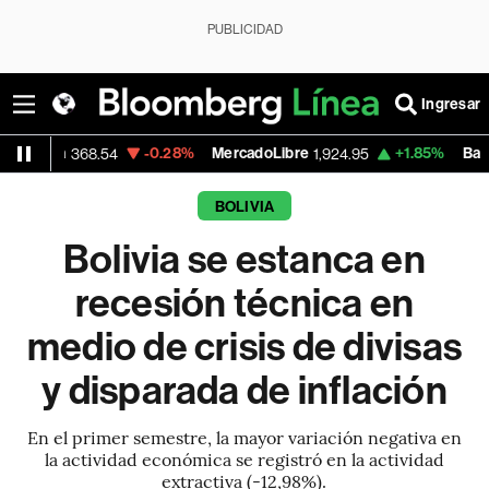
PUBLICIDAD
Ingresar
-0.28%
MercadoLibre
+1.85%
Banco de Bogota
.54
1,924.95
BOLIVIA
Bolivia se estanca en
recesión técnica en
medio de crisis de divisas
y disparada de inflación
En el primer semestre, la mayor variación negativa en
la actividad económica se registró en la actividad
extractiva (-12,98%).