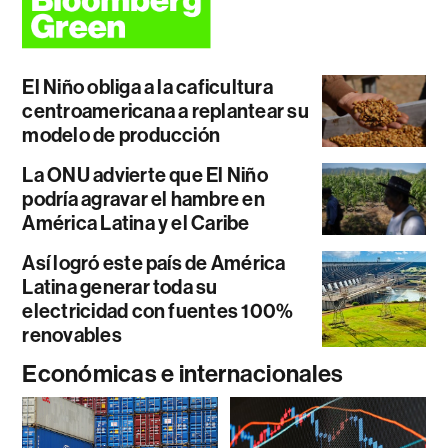
El Niño obliga a la caficultura
centroamericana a replantear su
modelo de producción
La ONU advierte que El Niño
podría agravar el hambre en
América Latina y el Caribe
Así logró este país de América
Latina generar toda su
electricidad con fuentes 100%
renovables
Económicas e internacionales