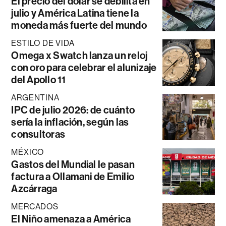
El precio del dólar se debilita en
julio y América Latina tiene la
moneda más fuerte del mundo
ESTILO DE VIDA
Omega x Swatch lanza un reloj
con oro para celebrar el alunizaje
del Apollo 11
ARGENTINA
IPC de julio 2026: de cuánto
sería la inflación, según las
consultoras
MÉXICO
Gastos del Mundial le pasan
factura a Ollamani de Emilio
Azcárraga
MERCADOS
El Niño amenaza a América