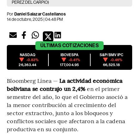
PEREZ DEL CARPIO)
Por
Daniel Salazar Castellanos
14 de octubre, 2025 | 04:48 PM
ÚLTIMAS
COTIZACIONES
NASDAQ
IBOVESPA
S&P/BMV IPC
-0.83%
-0.41%
-0.46%
26,363.44
177,004.95
66,525.18
Bloomberg Línea —
La actividad económica
boliviana se contrajo un 2,4%
en el primer
semestre del año, lo que el Gobierno asoció a
la menor contribución al crecimiento del
sector extractivo, junto a los bloqueos y
conflictos sociales que afectaron a la cadena
productiva en su conjunto.