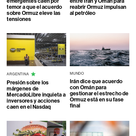
emergentes caen por
entre Irán y Omán para
temor a que el acuerdo
reabrir Ormuz impulsan
sobre Ormuz eleve las
al petróleo
tensiones
MUNDO
ARGENTINA
Irán dice que acuerdo
Presión sobre los
con Omán para
márgenes de
gestionar el estrecho de
MercadoLibre inquieta a
Ormuz está en su fase
inversores y acciones
final
caen en el Nasdaq