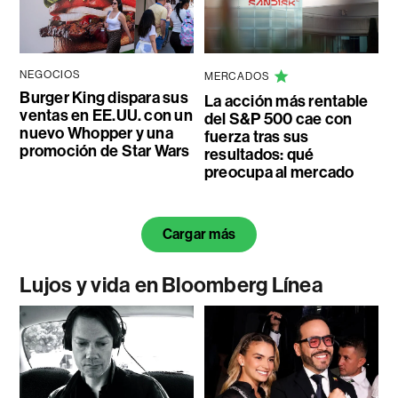
NEGOCIOS
MERCADOS
Burger King dispara sus
La acción más rentable
ventas en EE.UU. con un
del S&P 500 cae con
nuevo Whopper y una
fuerza tras sus
promoción de Star Wars
resultados: qué
preocupa al mercado
Cargar más
Lujos y vida en Bloomberg Línea