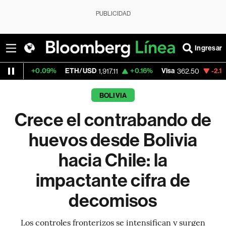
PUBLICIDAD
Ingresar
.09%
ETH/USD
+0.16%
Visa
-2.15%
Mercado
1,917.11
362.50
BOLIVIA
Crece el contrabando de
huevos desde Bolivia
hacia Chile: la
impactante cifra de
decomisos
Los controles fronterizos se intensifican y surgen