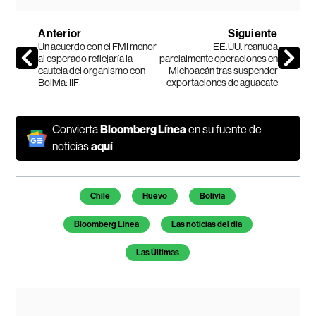
Anterior
Siguiente
Un acuerdo con el FMI menor
EE.UU. reanuda
al esperado reflejaría la
parcialmente operaciones en
cautela del organismo con
Michoacán tras suspender
Bolivia: IIF
exportaciones de aguacate
Convierta
Bloomberg Línea
en su fuente de
noticias
aquí
Temas de este artículo
Chile
Huevo
Bolivia
Bloomberg Línea
Las noticias del día
Las Últimas