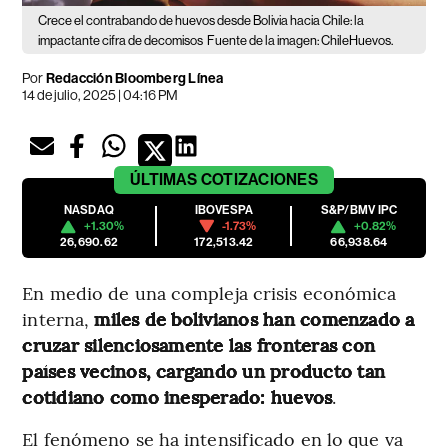
Crece el contrabando de huevos desde Bolivia hacia Chile: la
impactante cifra de decomisos
Fuente de la imagen: ChileHuevos.
Por
Redacción Bloomberg Línea
14 de julio, 2025 | 04:16 PM
ÚLTIMAS
COTIZACIONES
NASDAQ
IBOVESPA
S&P/BMV IPC
+1.30%
-1.73%
+0.82%
26,690.62
172,513.42
66,938.64
En medio de una compleja crisis económica
interna,
miles de bolivianos han comenzado a
cruzar silenciosamente las fronteras con
países vecinos, cargando un producto tan
cotidiano como inesperado: huevos
.
El fenómeno se ha intensificado en lo que va