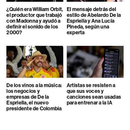
¿Quién era William Orbit,
El mensaje detrás del
el productor que trabajó
estilo de Abelardo De la
con Madonna y ayudó a
Espriella y Ana Lucía
definir el sonido de los
Pineda, según una
2000?
experta
De los vinos a la música:
Artistas se resisten a
los negocios y
que sus voces y
empresas de De la
canciones sean usadas
Espriella, el nuevo
para entrenar a la IA
presidente de Colombia