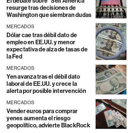
El debate sobre “Sell América”
resurge tras decisiones de
Washington que siembran dudas
MERCADOS
Dólar cae tras débil dato de
empleo en EE.UU. y menor
expectativa de alza de tasas de
la Fed
MERCADOS
Yen avanza tras el débil dato
laboral de EE.UU. y crece la
alerta por posible intervención
MERCADOS
Vender euros para comprar
yenes aumenta el riesgo
geopolítico, advierte BlackRock