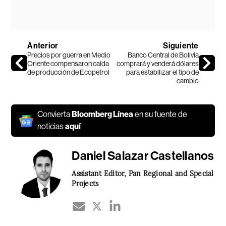
Anterior
Siguiente
Precios por guerra en Medio
Banco Central de Bolivia
Oriente compensaron caída
comprará y venderá dólares
de producción de Ecopetrol
para estabilizar el tipo de
cambio
Convierta
Bloomberg Línea
en su fuente de
noticias
aquí
Daniel Salazar Castellanos
Assistant Editor, Pan Regional and Special
Projects