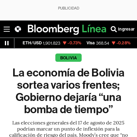
PUBLICIDAD
Ingresar
TH/USD
-0.73%
Visa
-0.28%
MercadoLibre
1,901.823
368.54
BOLIVIA
La economía de Bolivia
sortea varios frentes;
Gobierno dejaría “una
bomba de tiempo”
Las elecciones generales del 17 de agosto de 2025
podrían marcar un punto de inflexión para la
calificación de riesgo del país. Moody’s cree que “no