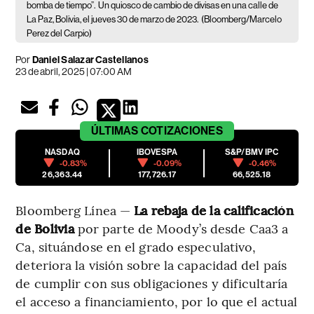
bomba de tiempo”.
Un quiosco de cambio de divisas en una calle de
La Paz, Bolivia, el jueves 30 de marzo de 2023.
(Bloomberg/Marcelo
Perez del Carpio)
Por
Daniel Salazar Castellanos
23 de abril, 2025 | 07:00 AM
ÚLTIMAS
COTIZACIONES
NASDAQ
IBOVESPA
S&P/BMV IPC
-0.83%
-0.09%
-0.46%
26,363.44
177,726.17
66,525.18
Bloomberg Línea —
La rebaja de la calificación
de Bolivia
por parte de Moody’s desde Caa3 a
Ca, situándose en el grado especulativo,
deteriora la visión sobre la capacidad del país
de cumplir con sus obligaciones y dificultaría
el acceso a financiamiento, por lo que el actual