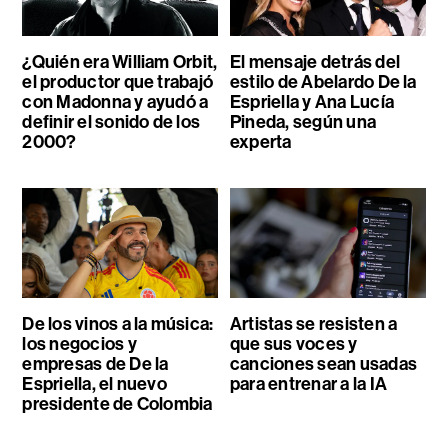
¿Quién era William Orbit,
El mensaje detrás del
el productor que trabajó
estilo de Abelardo De la
con Madonna y ayudó a
Espriella y Ana Lucía
definir el sonido de los
Pineda, según una
2000?
experta
De los vinos a la música:
Artistas se resisten a
los negocios y
que sus voces y
empresas de De la
canciones sean usadas
Espriella, el nuevo
para entrenar a la IA
presidente de Colombia