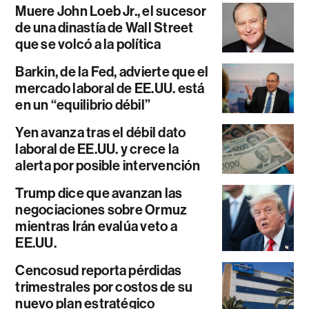
Muere John Loeb Jr., el sucesor
de una dinastía de Wall Street
que se volcó a la política
Barkin, de la Fed, advierte que el
mercado laboral de EE.UU. está
en un “equilibrio débil”
Yen avanza tras el débil dato
laboral de EE.UU. y crece la
alerta por posible intervención
Trump dice que avanzan las
negociaciones sobre Ormuz
mientras Irán evalúa veto a
EE.UU.
Cencosud reporta pérdidas
trimestrales por costos de su
nuevo plan estratégico