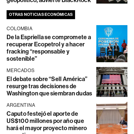
geopolítico, advierte BlackRock
OTRAS NOTICIAS ECONÓMICAS
COLOMBIA
De la Espriella se compromete a
recuperar Ecopetrol y a hacer
fracking “responsable y
sostenible”
MERCADOS
El debate sobre “Sell América”
resurge tras decisiones de
Washington que siembran dudas
ARGENTINA
Caputo festejó el aporte de
US$100 millones por año que
hará el mayor proyecto minero