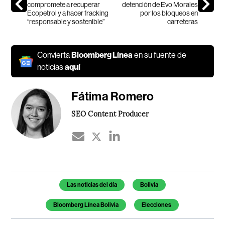
compromete a recuperar
detención de Evo Morales
Ecopetrol y a hacer fracking
por los bloqueos en
“responsable y sostenible”
carreteras
Convierta
Bloomberg Línea
en su fuente de
noticias
aquí
Fátima Romero
SEO Content Producer
Temas de este artículo
Las noticias del día
Bolivia
Bloomberg Línea Bolivia
Elecciones