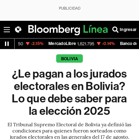
PUBLICIDAD
Ingresar
-2.15%
MercadoLibre
-0.14%
Banco de Bogot
62.50
1,821.795
BOLIVIA
¿Le pagan a los jurados
electorales en Bolivia?
Lo que debe saber para
la elección 2025
El Tribunal Supremo Electoral de Bolivia ya definió las
condiciones para quienes fueron sorteados como
jurados electorales en las generales del 17 de agosto.