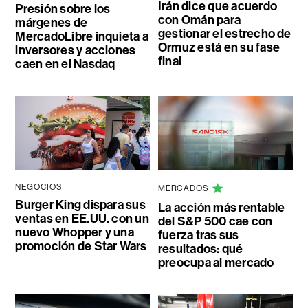
Irán dice que acuerdo
Presión sobre los
con Omán para
márgenes de
gestionar el estrecho de
MercadoLibre inquieta a
Ormuz está en su fase
inversores y acciones
final
caen en el Nasdaq
NEGOCIOS
MERCADOS
Burger King dispara sus
La acción más rentable
ventas en EE.UU. con un
del S&P 500 cae con
nuevo Whopper y una
fuerza tras sus
promoción de Star Wars
resultados: qué
preocupa al mercado