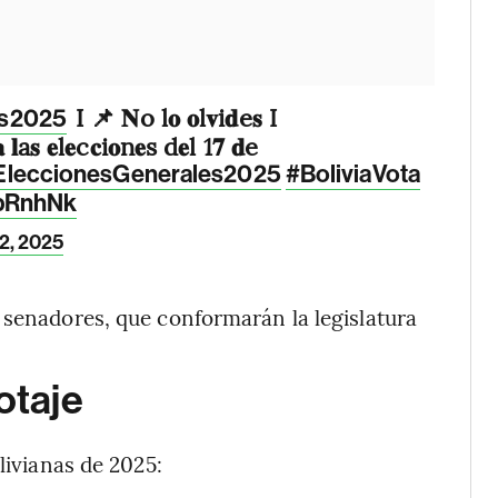
I 📌 𝐍o l𝐨 𝐨l𝐯i𝐝e𝐬 I
es2025
𝐥a𝐬 𝐞l𝐞c𝐜i𝐨n𝐞s d𝐞l 1𝟕 𝐝e
EleccionesGenerales2025
#BoliviaVota
DbRnhNk
22, 2025
 senadores, que conformarán la legislatura
otaje
livianas de 2025: