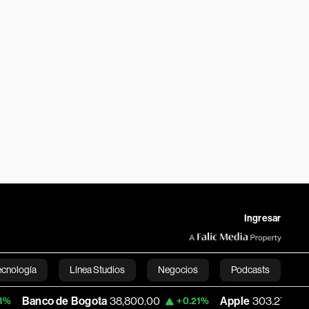
Ingresar
ecnología
Línea Studios
Negocios
Podcasts
e Bogota
38,800.00
Apple
303.27
USD 
+0.21%
-1.74%
English