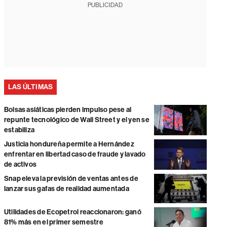
PUBLICIDAD
LAS ÚLTIMAS
Bolsas asiáticas pierden impulso pese al
repunte tecnológico de Wall Street y el yen se
estabiliza
Justicia hondureña permite a Hernández
enfrentar en libertad caso de fraude y lavado
de activos
Snap eleva la previsión de ventas antes de
lanzar sus gafas de realidad aumentada
Utilidades de Ecopetrol reaccionaron: ganó
81% más en el primer semestre