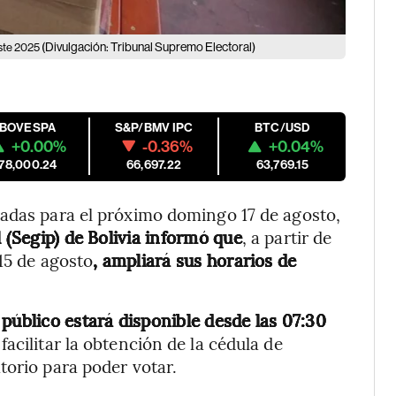
(Divulgación: Tribunal Supremo Electoral)
este 2025
IBOVESPA
S&P/BMV IPC
BTC/USD
+0.00%
-0.36%
+0.04%
178,000.24
66,697.22
63,769.15
madas para el próximo domingo 17 de agosto,
 (Segip) de Bolivia informó que
,
a partir de
 15 de agosto
, ampliará sus horarios de
 público estará disponible desde las 07:30
facilitar la obtención de la cédula de
torio para poder votar.