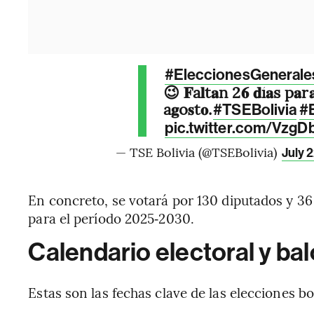
#EleccionesGeneral
😉 𝐅a𝐥t𝐚n 2𝟔 𝐝í𝐚s p𝐚r𝐚 
a𝐠o𝐬t𝐨.
#TSEBolivia
#
pic.twitter.com/Vzg
— TSE Bolivia (@TSEBolivia)
July 
En concreto, se votará por 130 diputados y 36
para el período 2025‑2030.
Calendario electoral y bal
Estas son las fechas clave de las elecciones bo