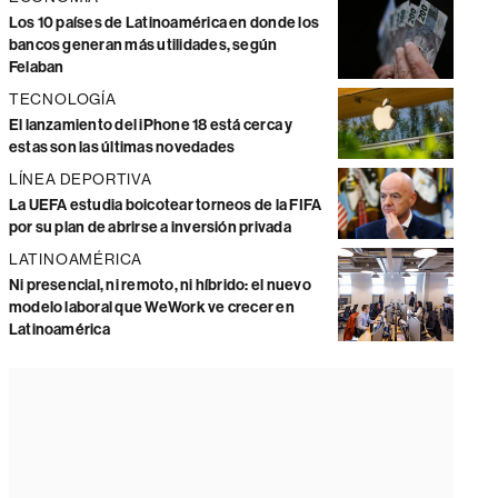
Los 10 países de Latinoamérica en donde los
bancos generan más utilidades, según
Felaban
TECNOLOGÍA
El lanzamiento del iPhone 18 está cerca y
estas son las últimas novedades
LÍNEA DEPORTIVA
La UEFA estudia boicotear torneos de la FIFA
por su plan de abrirse a inversión privada
LATINOAMÉRICA
Ni presencial, ni remoto, ni híbrido: el nuevo
modelo laboral que WeWork ve crecer en
Latinoamérica