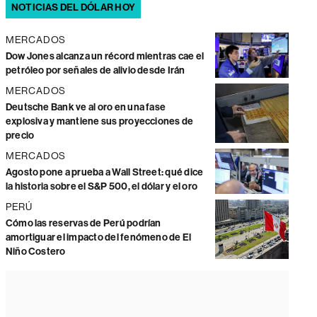
NOTICIAS DEL DÓLAR HOY
MERCADOS
Dow Jones alcanza un récord mientras cae el
petróleo por señales de alivio desde Irán
MERCADOS
Deutsche Bank ve al oro en una fase
explosiva y mantiene sus proyecciones de
precio
MERCADOS
Agosto pone a prueba a Wall Street: qué dice
la historia sobre el S&P 500, el dólar y el oro
PERÚ
Cómo las reservas de Perú podrían
amortiguar el impacto del fenómeno de El
Niño Costero