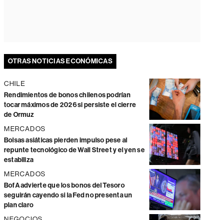
OTRAS NOTICIAS ECONÓMICAS
CHILE
Rendimientos de bonos chilenos podrían
tocar máximos de 2026 si persiste el cierre
de Ormuz
MERCADOS
Bolsas asiáticas pierden impulso pese al
repunte tecnológico de Wall Street y el yen se
estabiliza
MERCADOS
BofA advierte que los bonos del Tesoro
seguirán cayendo si la Fed no presenta un
plan claro
NEGOCIOS