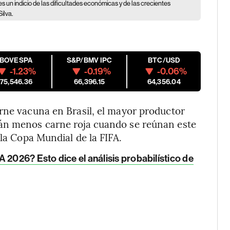
 un indicio de las dificultades económicas y de las crecientes
ilva.
IBOVESPA
S&P/BMV IPC
BTC/USD
-1.23%
-0.19%
-0.06%
175,546.36
66,396.15
64,356.04
rne vacuna en Brasil, el mayor productor
rán menos carne roja cuando se reúnan este
 la Copa Mundial de la FIFA.
 2026? Esto dice el análisis probabilístico de