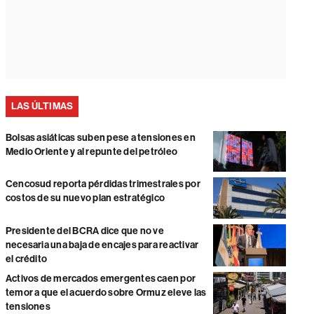
LAS ÚLTIMAS
Bolsas asiáticas suben pese a tensiones en
Medio Oriente y al repunte del petróleo
Cencosud reporta pérdidas trimestrales por
costos de su nuevo plan estratégico
Presidente del BCRA dice que no ve
necesaria una baja de encajes para reactivar
el crédito
Activos de mercados emergentes caen por
temor a que el acuerdo sobre Ormuz eleve las
tensiones