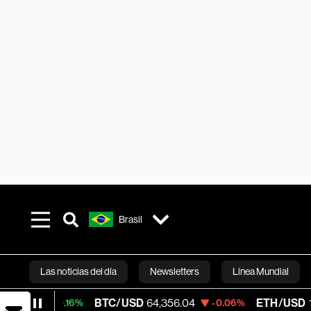
Brasil
Las noticias del día
Newsletters
Línea Mundial
BTC/USD
64,356.04
ETH/USD
1,904.99
+0.16%
-0.06%
Bloomberg 