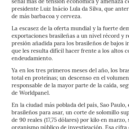
señal más de tensión económica y amenaza con
presidente Luiz Inácio Lula da Silva, que ant
de más barbacoa y cerveza.
La escasez de la oferta mundial y la fuerte d
exportaciones brasileñas a un nivel récord y r
presión añadida para los brasileños de bajos in
que les resulta difícil hacer frente a los altos 
endeudamiento.
Ya en los tres primeros meses del año, los b
total en proteínas; un descenso en el volume
responsable de la mayor parte de la caída, se
de Worldpanel.
En la ciudad más poblada del país, Sao Paulo, e
brasileños para asar, un corte de solomillo s
de 90 reales (17,75 dólares) por kilo en marzo
organismo público de investigación. Esa cifra 