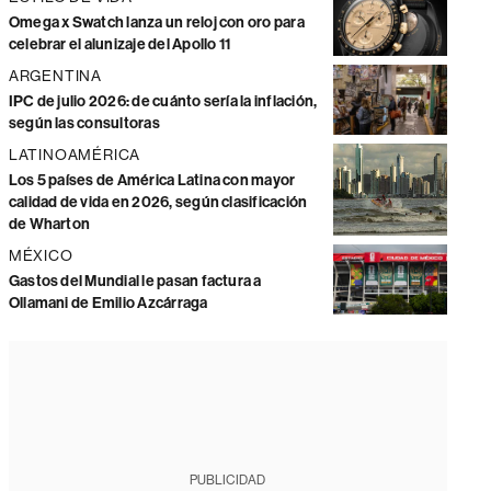
Omega x Swatch lanza un reloj con oro para
celebrar el alunizaje del Apollo 11
ARGENTINA
IPC de julio 2026: de cuánto sería la inflación,
según las consultoras
LATINOAMÉRICA
Los 5 países de América Latina con mayor
calidad de vida en 2026, según clasificación
de Wharton
MÉXICO
Gastos del Mundial le pasan factura a
Ollamani de Emilio Azcárraga
PUBLICIDAD