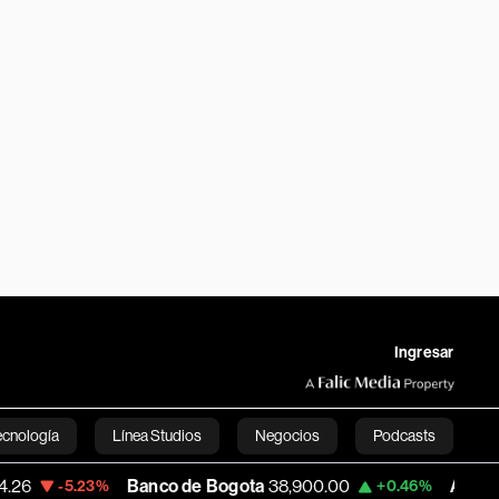
Ingresar
ecnología
Línea Studios
Negocios
Podcasts
Banco de Bogota
38,900.00
Apple
312.53
.23%
+0.46%
English