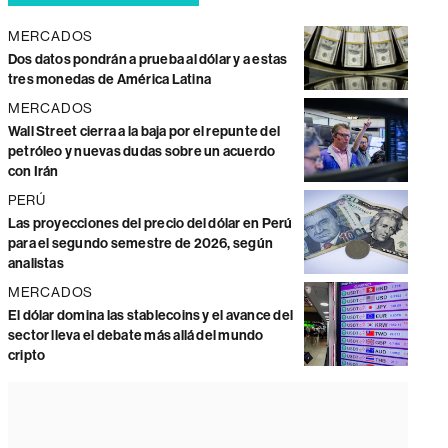
MERCADOS
Dos datos pondrán a prueba al dólar y a estas
tres monedas de América Latina
MERCADOS
Wall Street cierra a la baja por el repunte del
petróleo y nuevas dudas sobre un acuerdo
con Irán
PERÚ
Las proyecciones del precio del dólar en Perú
para el segundo semestre de 2026, según
analistas
MERCADOS
El dólar domina las stablecoins y el avance del
sector lleva el debate más allá del mundo
cripto