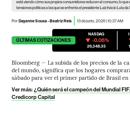
está viendo cómo sus propios consumidores reducen el consumo, lo que es
tensiones políticas a las que se enfrenta el presidente Luiz Inácio Lula da S
Por
Dayanne Sousa - Beatriz Reis
13 de junio, 2026 | 10:37 AM
NASDAQ
-0.06%
ÚLTIMAS
COTIZACIONES
26,348.35
Bloomberg — La subida de los precios de la ca
del mundo, significa que los hogares compra
sábado para ver el primer partido de Brasil en
Ver más:
¿Quién será el campeón del Mundial FIFA
Credicorp Capital