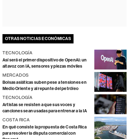
OTRAS NOTICIAS ECONÓMICAS
TECNOLOGÍA
Así será el primer dispositivo de OpenAI: un
altavoz con IA, sensores y piezas móviles
MERCADOS
Bolsas asiáticas suben pese a tensiones en
Medio Oriente y al repunte del petróleo
TECNOLOGÍA
Artistas se resisten a que sus voces y
canciones sean usadas para entrenar a la IA
COSTA RICA
En qué consiste la propuesta de Costa Rica
para resolver la disputa comercial con