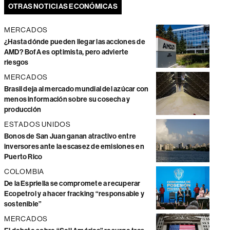
OTRAS NOTICIAS ECONÓMICAS
MERCADOS
¿Hasta dónde pueden llegar las acciones de
AMD? BofA es optimista, pero advierte
riesgos
MERCADOS
Brasil deja al mercado mundial del azúcar con
menos información sobre su cosecha y
producción
ESTADOS UNIDOS
Bonos de San Juan ganan atractivo entre
inversores ante la escasez de emisiones en
Puerto Rico
COLOMBIA
De la Espriella se compromete a recuperar
Ecopetrol y a hacer fracking “responsable y
sostenible”
MERCADOS