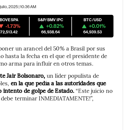
 julio, 2025 | 10:36 AM
IBOVESPA
S&P/BMV IPC
BTC/USD
-1.73%
+0.82%
+0.01%
172,513.42
66,938.64
64,939.53
er un arancel del 50% a Brasil por sus
o hasta la fecha en el que el presidente de
omo arma para influir en otros temas.
te Jair Bolsonaro,
un líder populista de
oles,
en la que pedía a las autoridades que
o intento de golpe de Estado.
“Este juicio no
que debe terminar INMEDIATAMENTE!”,