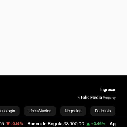
Ingresar
ecnología
Línea Studios
Negocios
Podcasts
Banco de Bogota
38,900.00
Apple
313.305
4%
+0.46%
English