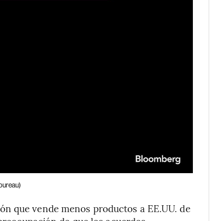
bureau)
ión que vende menos productos a EE.UU. de
a preocupación de que los acuerdos