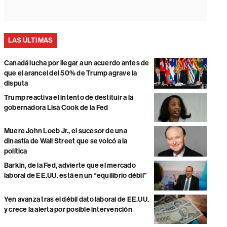
LAS ÚLTIMAS
Canadá lucha por llegar a un acuerdo antes de
que el arancel del 50% de Trump agrave la
disputa
Trump reactiva el intento de destituir a la
gobernadora Lisa Cook de la Fed
Muere John Loeb Jr., el sucesor de una
dinastía de Wall Street que se volcó a la
política
Barkin, de la Fed, advierte que el mercado
laboral de EE.UU. está en un “equilibrio débil”
Yen avanza tras el débil dato laboral de EE.UU.
y crece la alerta por posible intervención