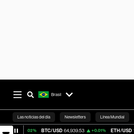
Brasil
Las noticias del día
Newsletters
Línea Mundial
BTC/USD
64,939.53
ETH/USD
1,916.12
+0.02%
+0.01%
Bloomberg 