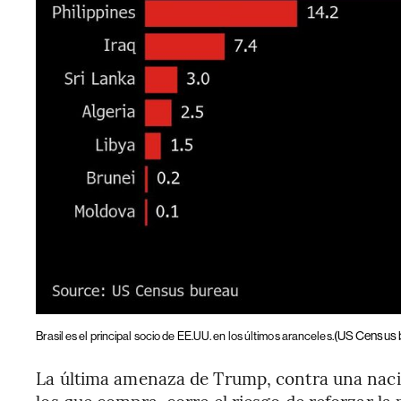
(US Census 
Brasil es el principal socio de EE.UU. en los últimos aranceles.
La última amenaza de Trump, contra una nac
los que compra, corre el riesgo de reforzar l