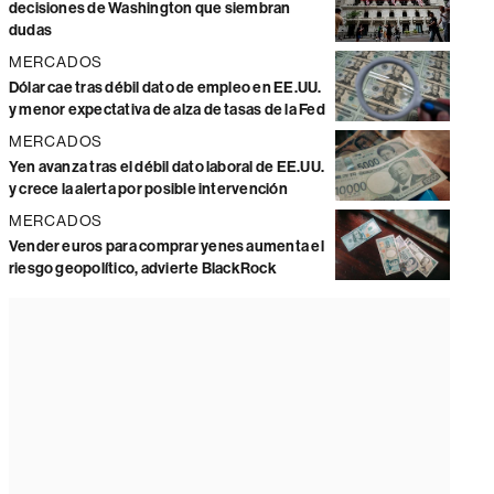
decisiones de Washington que siembran
dudas
MERCADOS
Dólar cae tras débil dato de empleo en EE.UU.
y menor expectativa de alza de tasas de la Fed
MERCADOS
Yen avanza tras el débil dato laboral de EE.UU.
y crece la alerta por posible intervención
MERCADOS
Vender euros para comprar yenes aumenta el
riesgo geopolítico, advierte BlackRock