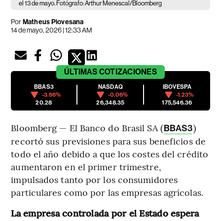
el 13 de mayo. Fotógrafo: Arthur Menescal/Bloomberg
Por
Matheus Piovesana
14 de mayo, 2026 | 12:33 AM
ÚLTIMAS
COTIZACIONES
BBAS3
NASDAQ
IBOVESPA
-3.66%
-0.06%
-1.23%
20.28
26,348.35
175,546.36
Bloomberg — El Banco do Brasil SA (
)
BBAS3
recortó sus previsiones para sus beneficios de
todo el año debido a que los costes del crédito
aumentaron en el primer trimestre,
impulsados tanto por los consumidores
particulares como por las empresas agrícolas.
La empresa controlada por el Estado espera