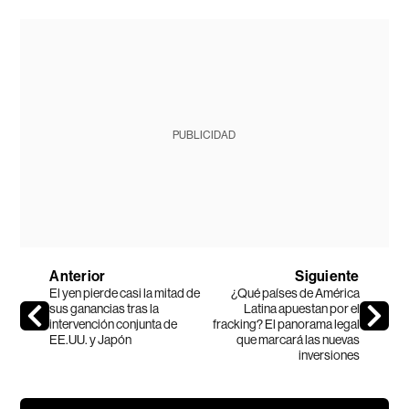
PUBLICIDAD
Anterior
Siguiente
El yen pierde casi la mitad de
¿Qué países de América
sus ganancias tras la
Latina apuestan por el
intervención conjunta de
fracking? El panorama legal
EE.UU. y Japón
que marcará las nuevas
inversiones