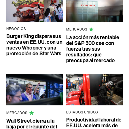
NEGOCIOS
MERCADOS
Burger King dispara sus
La acción más rentable
ventas en EE.UU. con un
del S&P 500 cae con
nuevo Whopper y una
fuerza tras sus
promoción de Star Wars
resultados: qué
preocupa al mercado
ESTADOS UNIDOS
MERCADOS
Productividad laboral de
Wall Street cierra a la
EE.UU. acelera más de
baja por el repunte del