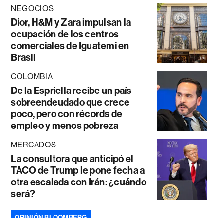
NEGOCIOS
Dior, H&M y Zara impulsan la
ocupación de los centros
comerciales de Iguatemi en
Brasil
COLOMBIA
De la Espriella recibe un país
sobreendeudado que crece
poco, pero con récords de
empleo y menos pobreza
MERCADOS
La consultora que anticipó el
TACO de Trump le pone fecha a
otra escalada con Irán: ¿cuándo
será?
OPINIÓN BLOOMBERG