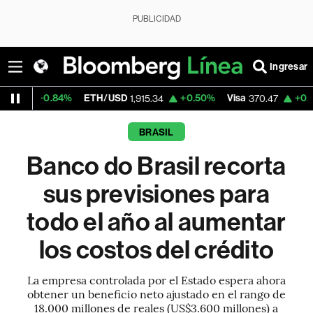
PUBLICIDAD
Ingresar
84%
ETH/USD
+0.50%
Visa
+0.52%
Merca
1,915.34
370.47
BRASIL
Banco do Brasil recorta
sus previsiones para
todo el año al aumentar
los costos del crédito
La empresa controlada por el Estado espera ahora
obtener un beneficio neto ajustado en el rango de
18.000 millones de reales (US$3.600 millones) a