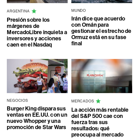
MUNDO
ARGENTINA
Irán dice que acuerdo
Presión sobre los
con Omán para
márgenes de
gestionar el estrecho de
MercadoLibre inquieta a
Ormuz está en su fase
inversores y acciones
final
caen en el Nasdaq
NEGOCIOS
MERCADOS
Burger King dispara sus
La acción más rentable
ventas en EE.UU. con un
del S&P 500 cae con
nuevo Whopper y una
fuerza tras sus
promoción de Star Wars
resultados: qué
preocupa al mercado