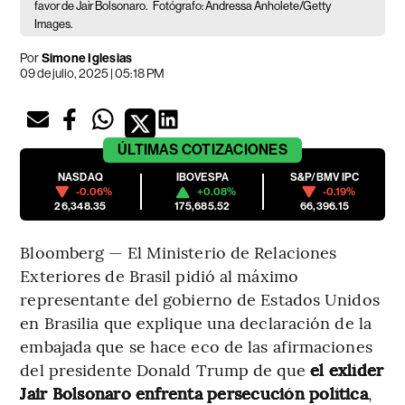
favor de Jair Bolsonaro.
Fotógrafo: Andressa Anholete/Getty
Images.
Por
Simone Iglesias
09 de julio, 2025 | 05:18 PM
ÚLTIMAS
COTIZACIONES
NASDAQ
IBOVESPA
S&P/BMV IPC
-0.06%
+0.08%
-0.19%
26,348.35
175,685.52
66,396.15
Bloomberg — El Ministerio de Relaciones
Exteriores de Brasil pidió al máximo
representante del gobierno de Estados Unidos
en Brasilia que explique una declaración de la
embajada que se hace eco de las afirmaciones
del presidente Donald Trump de que
el exlíder
Jair Bolsonaro enfrenta persecución política
,