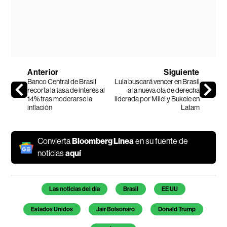
Anterior
Siguiente
Banco Central de Brasil
Lula buscará vencer en Brasil
recorta la tasa de interés al
a la nueva ola de derecha
14% tras moderarse la
liderada por Milei y Bukele en
inflación
Latam
Convierta
Bloomberg Línea
en su fuente de
noticias
aquí
Temas de este artículo
Las noticias del día
Brasil
EE UU
Estados Unidos
Jair Bolsonaro
Donald Trump