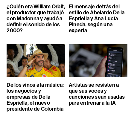
¿Quién era William Orbit,
El mensaje detrás del
el productor que trabajó
estilo de Abelardo De la
con Madonna y ayudó a
Espriella y Ana Lucía
definir el sonido de los
Pineda, según una
2000?
experta
De los vinos a la música:
Artistas se resisten a
los negocios y
que sus voces y
empresas de De la
canciones sean usadas
Espriella, el nuevo
para entrenar a la IA
presidente de Colombia