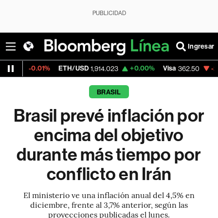
PUBLICIDAD
Ingresar
1%
ETH/USD
+0.00%
Visa
-2.15%
Mercad
1,914.023
362.50
BRASIL
Brasil prevé inflación por
encima del objetivo
durante más tiempo por
conflicto en Irán
El ministerio ve una inflación anual del 4,5% en
diciembre, frente al 3,7% anterior, según las
proyecciones publicadas el lunes.