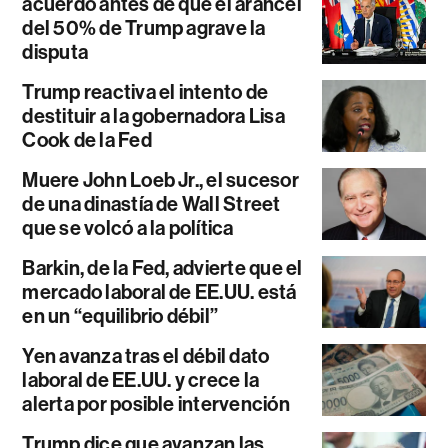
acuerdo antes de que el arancel
del 50% de Trump agrave la
disputa
Trump reactiva el intento de
destituir a la gobernadora Lisa
Cook de la Fed
Muere John Loeb Jr., el sucesor
de una dinastía de Wall Street
que se volcó a la política
Barkin, de la Fed, advierte que el
mercado laboral de EE.UU. está
en un “equilibrio débil”
Yen avanza tras el débil dato
laboral de EE.UU. y crece la
alerta por posible intervención
Trump dice que avanzan las