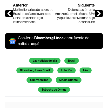
Anterior
Siguiente
Multimillonarios del acero de
Deforestación en la
Brasil desafían el avance de
Amazonía brasileña cae 37%
China en la siderurgia
y apunta a su nivel más bajo
latinoamericana
desde 1988
Convierta
Bloomberg Línea
en su fuente de
noticias
aquí
Temas de este artículo
Las noticias del día
Brasil
Bloomberg Línea Brasil
Inflación
Irán
Guerra en Irán
Medio Oriente
Estrecho de Ormuz