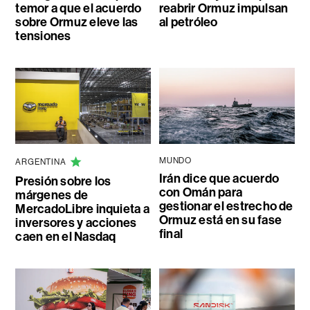
temor a que el acuerdo
reabrir Ormuz impulsan
sobre Ormuz eleve las
al petróleo
tensiones
MUNDO
ARGENTINA
Irán dice que acuerdo
Presión sobre los
con Omán para
márgenes de
gestionar el estrecho de
MercadoLibre inquieta a
Ormuz está en su fase
inversores y acciones
final
caen en el Nasdaq