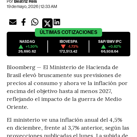
Por
Beatriz Reis
19 de mayo, 2026 | 12:33 AM
ÚLTIMAS
COTIZACIONES
NASDAQ
IBOVESPA
S&P/BMV IPC
+1.30%
-1.73%
+0.82%
26,690.62
172,513.42
66,938.64
Bloomberg — El Ministerio de Hacienda de
Brasil elevó bruscamente sus previsiones de
precios al consumo y ahora ve la inflación por
encima del objetivo hasta al menos 2027,
reflejando el impacto de la guerra de Medio
Oriente.
El ministerio ve una inflación anual del 4,5%
en diciembre, frente al 3,7% anterior, según las
proyecciones publicadas el lunes. La subida de