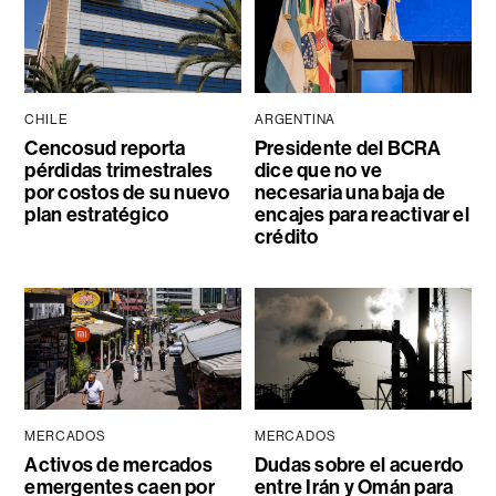
CHILE
ARGENTINA
Cencosud reporta
Presidente del BCRA
pérdidas trimestrales
dice que no ve
por costos de su nuevo
necesaria una baja de
plan estratégico
encajes para reactivar el
crédito
MERCADOS
MERCADOS
Activos de mercados
Dudas sobre el acuerdo
emergentes caen por
entre Irán y Omán para