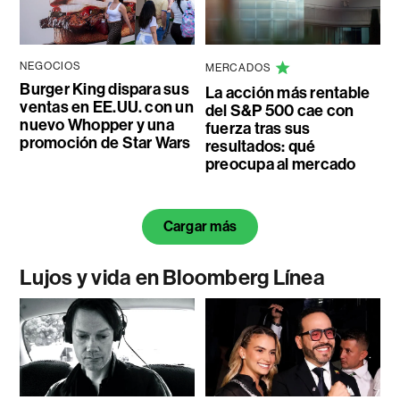
NEGOCIOS
MERCADOS
Burger King dispara sus
La acción más rentable
ventas en EE.UU. con un
del S&P 500 cae con
nuevo Whopper y una
fuerza tras sus
promoción de Star Wars
resultados: qué
preocupa al mercado
Cargar más
Lujos y vida en Bloomberg Línea