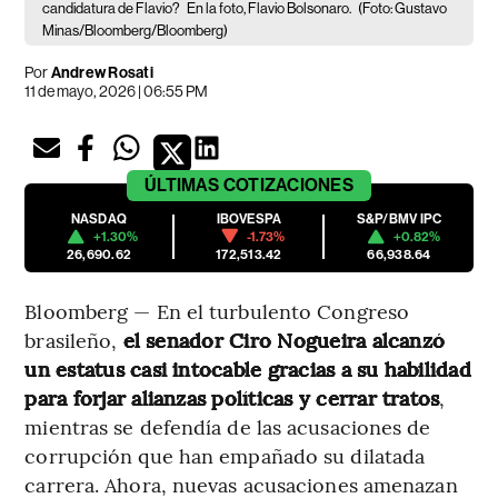
candidatura de Flavio?
En la foto, Flavio Bolsonaro.
(Foto: Gustavo
Minas/Bloomberg/Bloomberg)
Por
Andrew Rosati
11 de mayo, 2026 | 06:55 PM
ÚLTIMAS
COTIZACIONES
NASDAQ
IBOVESPA
S&P/BMV IPC
+1.30%
-1.73%
+0.82%
26,690.62
172,513.42
66,938.64
Bloomberg — En el turbulento Congreso
brasileño,
el senador Ciro Nogueira alcanzó
un estatus casi intocable gracias a su habilidad
para forjar alianzas políticas y cerrar tratos
,
mientras se defendía de las acusaciones de
corrupción que han empañado su dilatada
carrera. Ahora, nuevas acusaciones amenazan