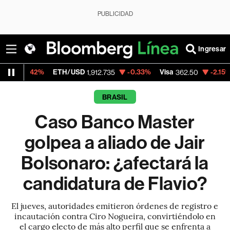
PUBLICIDAD
Ingresar
ETH/USD
-0.33%
Visa
-2.15%
MercadoLib
1,912.735
362.50
BRASIL
Caso Banco Master
golpea a aliado de Jair
Bolsonaro: ¿afectará la
candidatura de Flavio?
El jueves, autoridades emitieron órdenes de registro e
incautación contra Ciro Nogueira, convirtiéndolo en
el cargo electo de más alto perfil que se enfrenta a