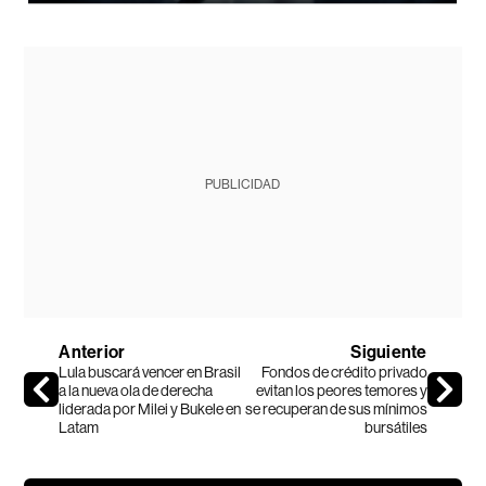
PUBLICIDAD
Anterior
Siguiente
Lula buscará vencer en Brasil
Fondos de crédito privado
a la nueva ola de derecha
evitan los peores temores y
liderada por Milei y Bukele en
se recuperan de sus mínimos
Latam
bursátiles