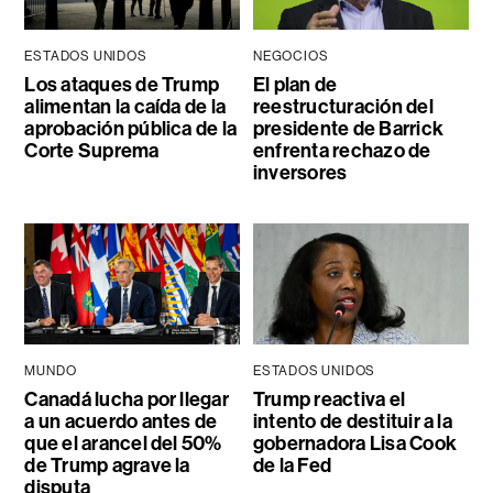
ESTADOS UNIDOS
NEGOCIOS
Los ataques de Trump
El plan de
alimentan la caída de la
reestructuración del
aprobación pública de la
presidente de Barrick
Corte Suprema
enfrenta rechazo de
inversores
MUNDO
ESTADOS UNIDOS
Canadá lucha por llegar
Trump reactiva el
a un acuerdo antes de
intento de destituir a la
que el arancel del 50%
gobernadora Lisa Cook
de Trump agrave la
de la Fed
disputa