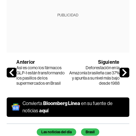
PUBLICIDAD
Anterior
Siguiente
Así es como los fármacos
Deforestación en la
GLP-1 están transformando
Amazonía brasileña cae 37%
los pasillos de los
y apunta a su nivel más bajo
supermercados en Brasil
desde 1988
Convierta
Bloomberg Línea
en su fuente de
noticias
aquí
Temas de este artículo
Las noticias del día
Brasil