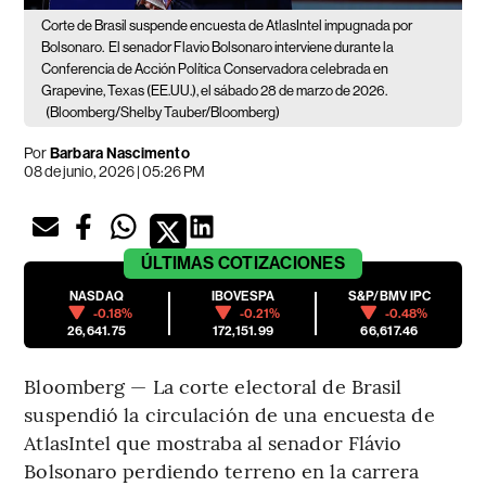
Corte de Brasil suspende encuesta de AtlasIntel impugnada por
Bolsonaro.
El senador Flavio Bolsonaro interviene durante la
Conferencia de Acción Política Conservadora celebrada en
Grapevine, Texas (EE.UU.), el sábado 28 de marzo de 2026.
(Bloomberg/Shelby Tauber/Bloomberg)
Por
Barbara Nascimento
08 de junio, 2026 | 05:26 PM
ÚLTIMAS
COTIZACIONES
NASDAQ
IBOVESPA
S&P/BMV IPC
-0.18%
-0.21%
-0.48%
26,641.75
172,151.99
66,617.46
Bloomberg — La corte electoral de Brasil
suspendió la circulación de una encuesta de
AtlasIntel que mostraba al senador Flávio
Bolsonaro perdiendo terreno en la carrera