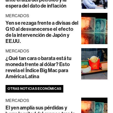
espera del dato de inflación
MERCADOS
Yen se rezaga frente a divisas del
G10 al desvanecerse el efecto
de la intervención de Japón y
EE.UU.
MERCADOS
¿Qué tan cara o barata está tu
moneda frente al dólar? Esto
revela el Índice Big Mac para
América Latina
OTRAS NOTICIAS ECONÓMICAS
MERCADOS
El yen amplía sus pérdidas y