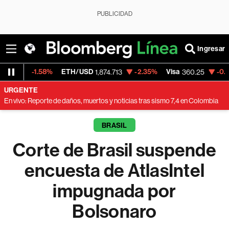
PUBLICIDAD
Ingresar
.58%
ETH/USD
-2.35%
Visa
-0.62%
Merca
1,874.713
360.25
URGENTE
En vivo: Reporte de daños, muertos y noticias tras sismo 7,4 en Colombia
BRASIL
Corte de Brasil suspende
encuesta de AtlasIntel
impugnada por
Bolsonaro