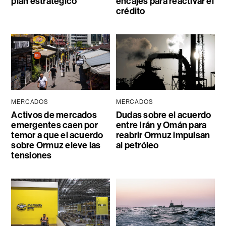
plan estratégico
encajes para reactivar el
crédito
MERCADOS
MERCADOS
Activos de mercados
Dudas sobre el acuerdo
emergentes caen por
entre Irán y Omán para
temor a que el acuerdo
reabrir Ormuz impulsan
sobre Ormuz eleve las
al petróleo
tensiones