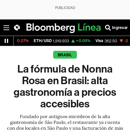
PUBLICIDAD
Ingresar
%
ETH/USD
+0.05%
Visa
-2.15%
Mercado
1,919.933
362.50
BRASIL
La fórmula de Nonna
Rosa en Brasil: alta
gastronomía a precios
accesibles
Fundado por antiguos miembros de la alta
gastronomía de São Paulo, el restaurante ya cuenta
con dos locales en São Paulo y una facturación de más