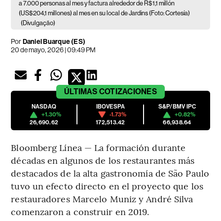
a 7.000 personas al mes y factura alrededor de R$1,1 millón
(US$204,1 millones) al mes en su local de Jardins (Foto: Cortesía)
(Divulgação)
Por
Daniel Buarque (ES)
20 de mayo, 2026 | 09:49 PM
ÚLTIMAS
COTIZACIONES
NASDAQ
IBOVESPA
S&P/BMV IPC
+1.30%
-1.73%
+0.82%
26,690.62
172,513.42
66,938.64
Bloomberg Línea — La formación durante
décadas en algunos de los restaurantes más
destacados de la alta gastronomía de São Paulo
tuvo un efecto directo en el proyecto que los
restauradores Marcelo Muniz y André Silva
comenzaron a construir en 2019.