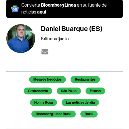
Convierta
Bloomberg Línea
en su fuente de
noticias
aquí
Daniel Buarque (ES)
Editor adjunto
Temas de este artículo
Mesa de Negócios
Restaurantes
Gastronomía
São Paulo
Fasano
Nonna Rosa
Las noticias del día
Bloomberg Línea Brasil
Brasil