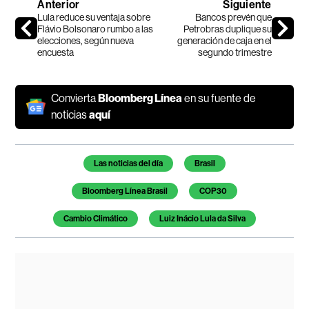
Anterior
Siguiente
Lula reduce su ventaja sobre
Bancos prevén que
Flávio Bolsonaro rumbo a las
Petrobras duplique su
elecciones, según nueva
generación de caja en el
encuesta
segundo trimestre
Convierta
Bloomberg Línea
en su fuente de
noticias
aquí
Temas de este artículo
Las noticias del día
Brasil
Bloomberg Línea Brasil
COP30
Cambio Climático
Luiz Inácio Lula da Silva