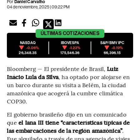
Por
Daniel Carvalho
04 de noviembre, 2025 | 09:22 PM
ÚLTIMAS
COTIZACIONES
NASDAQ
IBOVESPA
S&P/BMV IPC
-0.06%
-1.23%
-0.19%
26,348.35
175,546.36
66,396.15
Bloomberg — El presidente de Brasil,
Luiz
Inácio Lula da Silva
, ha optado por alojarse en
un barco durante su visita a Belém, la ciudad
amazónica que acogerá la cumbre climática
COP30.
El gobierno brasileño dijo en un comunicado
que
el Iana III tiene “características típicas de
las embarcaciones de la región amazónica”
.
Fue alquilado a través de una agencia de viajes.