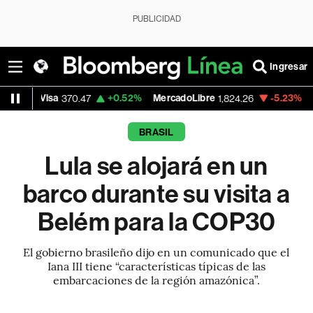
PUBLICIDAD
Ingresar
sa
+0.52%
MercadoLibre
-5.23%
Banco de 
370.47
1,824.26
BRASIL
Lula se alojará en un
barco durante su visita a
Belém para la COP30
El gobierno brasileño dijo en un comunicado que el
Iana III tiene “características típicas de las
embarcaciones de la región amazónica”.