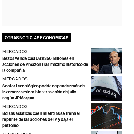
OTRAS NOTICIAS ECONÓMICAS
MERCADOS
Bezos vende casi US$350 millones en
acciones de Amazon tras máximo histórico de
la compañía
MERCADOS
Sector tecnológico podría depender más de
inversores minoristas tras caída de julio,
según JPMorgan
MERCADOS
Bolsas asiáticas caen mientras se frena el
repunte de las acciones de IA y baja el
petróleo
TECNOLOGÍA