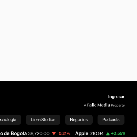
Ingresar
ecnología
Línea Studios
Negocios
Podcasts
8,720.00
Apple
310.94
USD COP
3,175.
-0.21%
+0.55%
English