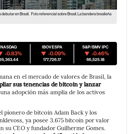
 debutar en Brasil.
Foto referencial sobre Brasil. La bandera brasileña
NASDAQ
IBOVESPA
S&P/BMV IPC
-0.83%
-0.09%
-0.46%
26,363.44
177,726.17
66,525.18
ana en el mercado de valores de Brasil, la
liar sus tenencias de bitcoin y lanzar
una adopción más amplia de los activos
l pionero de bitcoin Adam Back y los
klevoss, ya posee 3.675 bitcoin por valor
gún su CEO y fundador Guilherme Gomes.