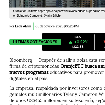
OranjeBTC, la firma cripto apoyada por Winklevoss, busca expandirse tras
en Balneario Camboriú.
(Maira Erlich)
Por
Leda Alvim
08 de octubre, 2025 | 06:28 PM
BLK
+0.22%
ÚLTIMAS
COTIZACIONES
1,133.58
Bloomberg — Después de salir a bolsa esta sem
firma de criptomonedas
OranjeBTC
busca amp
nuevos programas
educativos para promover 
digitales en el país.
La empresa, respaldada por inversores como e
gemelos multimillonarios Tyler y Cameron Win
de unos US$455 millones en su tesorería, se