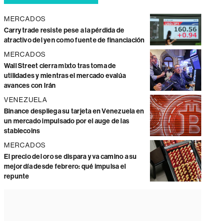
MERCADOS
Carry trade resiste pese a la pérdida de
atractivo del yen como fuente de financiación
MERCADOS
Wall Street cierra mixto tras toma de
utilidades y mientras el mercado evalúa
avances con Irán
VENEZUELA
Binance despliega su tarjeta en Venezuela en
un mercado impulsado por el auge de las
stablecoins
MERCADOS
El precio del oro se dispara y va camino a su
mejor día desde febrero: qué impulsa el
repunte