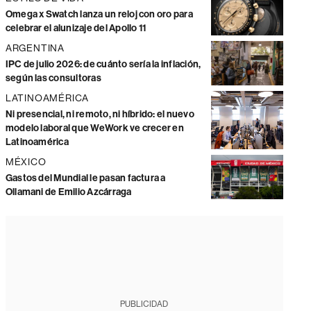
Omega x Swatch lanza un reloj con oro para
celebrar el alunizaje del Apollo 11
ARGENTINA
IPC de julio 2026: de cuánto sería la inflación,
según las consultoras
LATINOAMÉRICA
Ni presencial, ni remoto, ni híbrido: el nuevo
modelo laboral que WeWork ve crecer en
Latinoamérica
MÉXICO
Gastos del Mundial le pasan factura a
Ollamani de Emilio Azcárraga
PUBLICIDAD