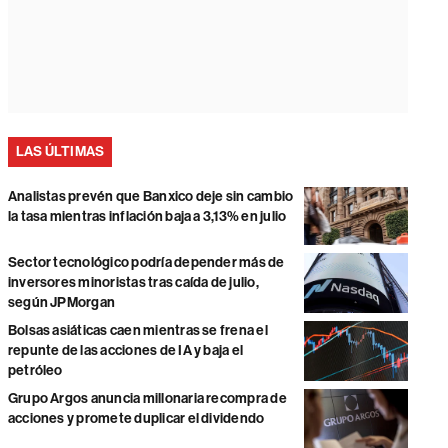
LAS ÚLTIMAS
Analistas prevén que Banxico deje sin cambio
la tasa mientras inflación baja a 3,13% en julio
Sector tecnológico podría depender más de
inversores minoristas tras caída de julio,
según JPMorgan
Bolsas asiáticas caen mientras se frena el
repunte de las acciones de IA y baja el
petróleo
Grupo Argos anuncia millonaria recompra de
acciones y promete duplicar el dividendo