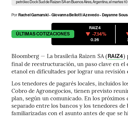
petróleo Dock Sud de Raizen SA en Buenos Aires, Argentina, el martes 10
Por
Rachel Gamarski - Giovanna Bellotti Azevedo - Dayanne Sou
RAIZ4
-7.14%
ÚLTIMAS
COTIZACIONES
0.26
Bloomberg — La brasileña Raizen SA (
)
RAIZ4
final de reestructuración, un paso clave en el
etanol en dificultades por lograr una revisión 
Los tenedores de pagarés locales, incluidos l
Cobro de Agronegocios, tienen previsto reunir
plan, según un comunicado. En los próximos 
separado entre los bancos y los tenedores de
familiarizadas con el asunto antes de que se h