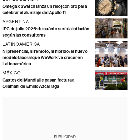
Omega x Swatch lanza un reloj con oro para
celebrar el alunizaje del Apollo 11
ARGENTINA
IPC de julio 2026: de cuánto sería la inflación,
según las consultoras
LATINOAMÉRICA
Ni presencial, ni remoto, ni híbrido: el nuevo
modelo laboral que WeWork ve crecer en
Latinoamérica
MÉXICO
Gastos del Mundial le pasan factura a
Ollamani de Emilio Azcárraga
PUBLICIDAD