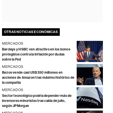
OTRAS NOTICIAS ECONÓMICAS
MERCADOS
Barclays y HSBC ven atractivo en los bonos
protegidos contra la inflación por dudas
sobre la Fed
MERCADOS
Bezos vende casi US$350 millones en
acciones de Amazon tras máximo histórico de
la compañía
MERCADOS
Sector tecnológico podría depender más de
inversores minoristas tras caída de julio,
según JPMorgan
MERCADOS