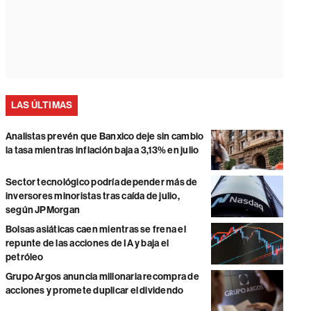
LAS ÚLTIMAS
Analistas prevén que Banxico deje sin cambio
la tasa mientras inflación baja a 3,13% en julio
Sector tecnológico podría depender más de
inversores minoristas tras caída de julio,
según JPMorgan
Bolsas asiáticas caen mientras se frena el
repunte de las acciones de IA y baja el
petróleo
Grupo Argos anuncia millonaria recompra de
acciones y promete duplicar el dividendo