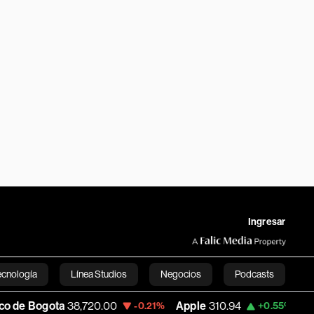
Ingresar
ecnología
Línea Studios
Negocios
Podcasts
8,720.00
Apple
310.94
USD COP
3,175.
-0.21%
+0.55%
English