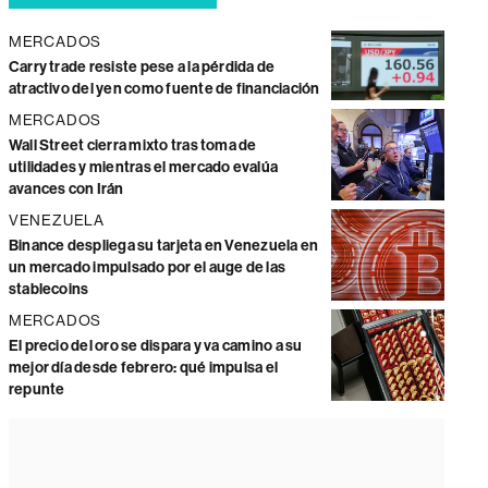
MERCADOS
Carry trade resiste pese a la pérdida de
atractivo del yen como fuente de financiación
MERCADOS
Wall Street cierra mixto tras toma de
utilidades y mientras el mercado evalúa
avances con Irán
VENEZUELA
Binance despliega su tarjeta en Venezuela en
un mercado impulsado por el auge de las
stablecoins
MERCADOS
El precio del oro se dispara y va camino a su
mejor día desde febrero: qué impulsa el
repunte