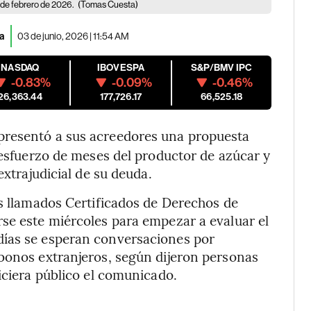
 de febrero de 2026.
(Tomas Cuesta)
sa
03 de junio, 2026 | 11:54 AM
NASDAQ
IBOVESPA
S&P/BMV IPC
-0.83%
-0.09%
-0.46%
26,363.44
177,726.17
66,525.18
 presentó a sus acreedores una propuesta
 esfuerzo de meses del productor de azúcar y
extrajudicial de su deuda.
os llamados Certificados de Derechos de
se este miércoles para empezar a evaluar el
días se esperan conversaciones por
 bonos extranjeros, según dijeron personas
iciera público el comunicado.