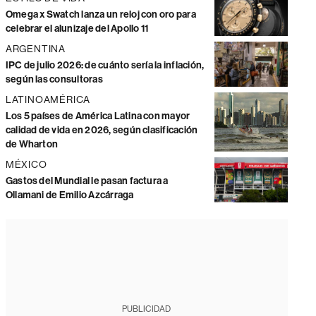
Omega x Swatch lanza un reloj con oro para
celebrar el alunizaje del Apollo 11
ARGENTINA
IPC de julio 2026: de cuánto sería la inflación,
según las consultoras
LATINOAMÉRICA
Los 5 países de América Latina con mayor
calidad de vida en 2026, según clasificación
de Wharton
MÉXICO
Gastos del Mundial le pasan factura a
Ollamani de Emilio Azcárraga
PUBLICIDAD