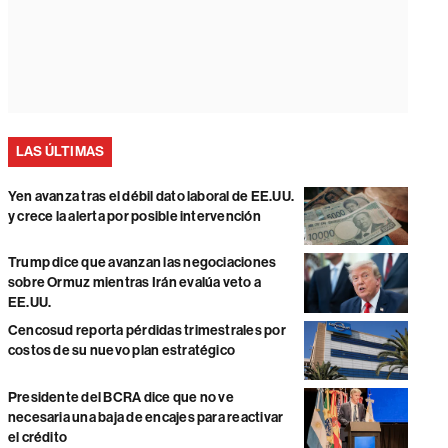
LAS ÚLTIMAS
Yen avanza tras el débil dato laboral de EE.UU.
y crece la alerta por posible intervención
Trump dice que avanzan las negociaciones
sobre Ormuz mientras Irán evalúa veto a
EE.UU.
Cencosud reporta pérdidas trimestrales por
costos de su nuevo plan estratégico
Presidente del BCRA dice que no ve
necesaria una baja de encajes para reactivar
el crédito