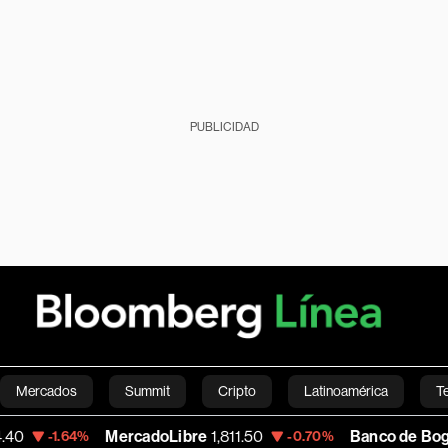
PUBLICIDAD
Mercados
Summit
Cripto
Latinoamérica
T
MercadoLibre
1,811.50
Banco de Bogota
38,900.0
-0.70%
Green
Economía
Estilo de vida
Mundo
Videos