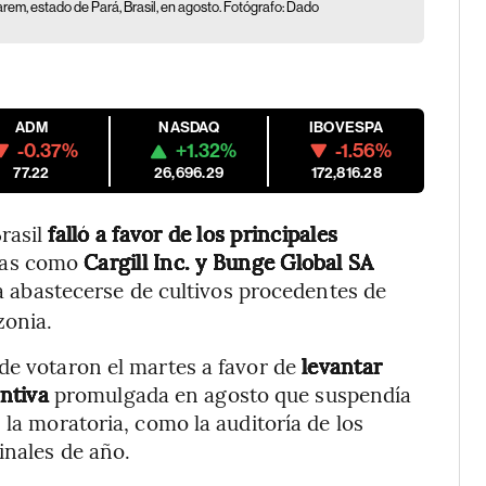
arem, estado de Pará, Brasil, en agosto. Fotógrafo: Dado
ADM
NASDAQ
IBOVESPA
-0.37%
+1.32%
-1.56%
77.22
26,696.29
172,816.28
rasil
falló a favor de los principales
ías como
Cargill Inc. y Bunge Global SA
 abastecerse de cultivos procedentes de
zonia.
de votaron el martes a favor de
levantar
ntiva
promulgada en agosto que suspendía
 la moratoria, como la auditoría de los
inales de año.