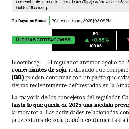
una terminal de granos, a lo largo de los ríos Tapajos y Amazonas en Sant
Galdieri/Bloomberg.
Por
Dayanne Sousa
30 de septiembre, 2025 | 08:06 PM
BG
+0.58%
ÚLTIMAS
COTIZACIONES
109.63
Bloomberg — El regulador antimonopolio de B
comerciantes de soja
, indicando que compañ
(
)
pueden continuar con un pacto que evita
BG
tierras recientemente deforestadas en la Ama
La mayoría de los consejeros del regulador Ca
hasta lo que queda de 2025 una medida preve
la moratoria. Las actividades relacionadas con
proveedores de soja, podrán continuar hasta f