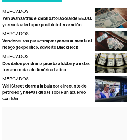
MERCADOS
Yen avanza tras el débil dato laboral de EE.UU.
y crece la alerta por posible intervención
MERCADOS
Vender euros para comprar yenes aumenta el
riesgo geopolítico, advierte BlackRock
MERCADOS
Dos datos pondrán a prueba al dólar y a estas
tres monedas de América Latina
MERCADOS
Wall Street cierra a la baja por el repunte del
petróleo y nuevas dudas sobre un acuerdo
con Irán