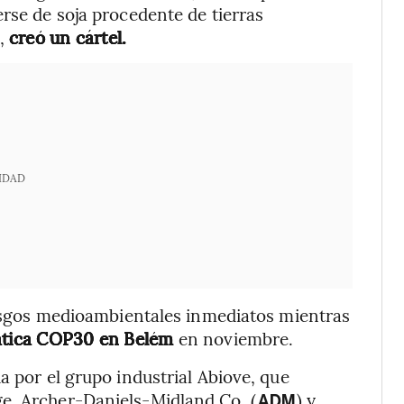
rse de soja procedente de tierras
8,
creó un cártel.
IDAD
riesgos medioambientales inmediatos mientras
mática COP30 en Belém
en noviembre.
a por el grupo industrial Abiove, que
e, Archer-Daniels-Midland Co. (
) y
ADM