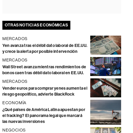
OTRAS NOTICIAS ECONÓMICAS
MERCADOS
Yen avanza tras el débil dato laboral de EE.UU.
y crece la alerta por posible intervención
MERCADOS
Wall Street avanza mientras rendimientos de
bonos caen tras débil dato laboral en EE.UU.
MERCADOS
Vender euros para comprar yenes aumenta el
riesgo geopolítico, advierte BlackRock
ECONOMÍA
¿Qué países de América Latina apuestan por
el fracking? El panorama legal que marcará
las nuevas inversiones
NEGOCIOS