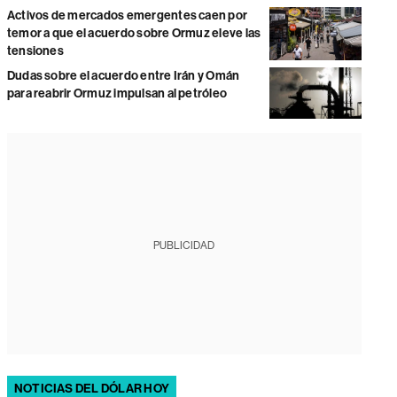
Activos de mercados emergentes caen por
temor a que el acuerdo sobre Ormuz eleve las
tensiones
Dudas sobre el acuerdo entre Irán y Omán
para reabrir Ormuz impulsan al petróleo
PUBLICIDAD
NOTICIAS DEL DÓLAR HOY