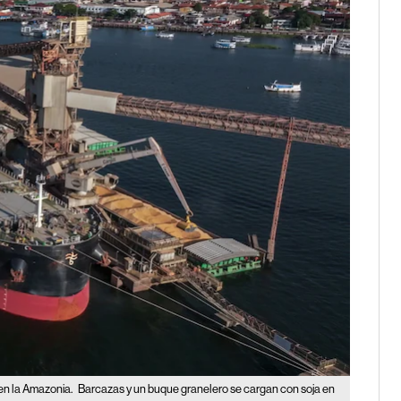
 en la Amazonia.
Barcazas y un buque granelero se cargan con soja en