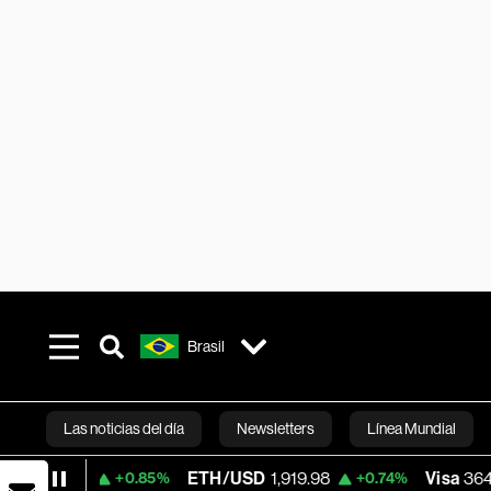
Brasil
Las noticias del día
Newsletters
Línea Mundial
ETH/USD
1,919.98
Visa
364.40
+0.85%
+0.74%
-1.64%
Bloomberg 