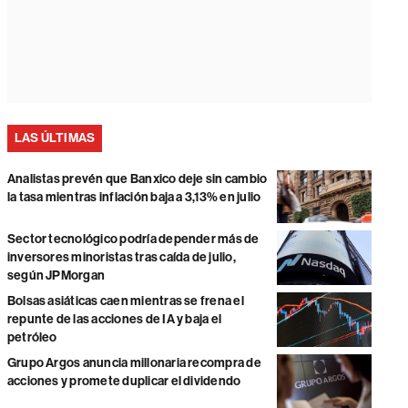
LAS ÚLTIMAS
Analistas prevén que Banxico deje sin cambio
la tasa mientras inflación baja a 3,13% en julio
Sector tecnológico podría depender más de
inversores minoristas tras caída de julio,
según JPMorgan
Bolsas asiáticas caen mientras se frena el
repunte de las acciones de IA y baja el
petróleo
Grupo Argos anuncia millonaria recompra de
acciones y promete duplicar el dividendo