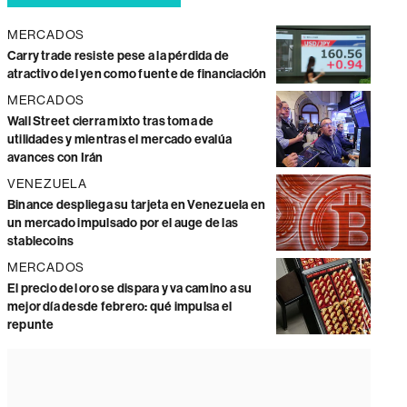
MERCADOS
Carry trade resiste pese a la pérdida de
atractivo del yen como fuente de financiación
MERCADOS
Wall Street cierra mixto tras toma de
utilidades y mientras el mercado evalúa
avances con Irán
VENEZUELA
Binance despliega su tarjeta en Venezuela en
un mercado impulsado por el auge de las
stablecoins
MERCADOS
El precio del oro se dispara y va camino a su
mejor día desde febrero: qué impulsa el
repunte