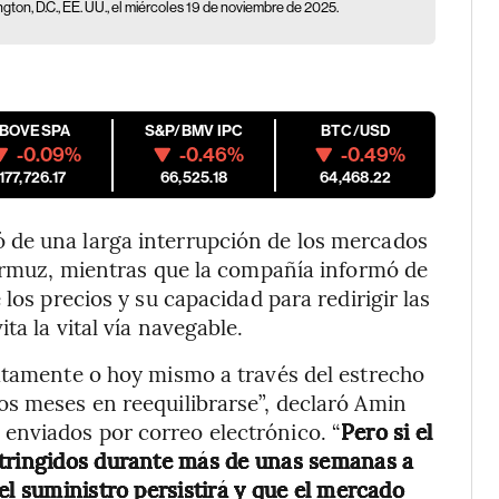
on, D.C., EE. UU., el miércoles 19 de noviembre de 2025.
IBOVESPA
S&P/BMV IPC
BTC/USD
-0.09%
-0.46%
-0.49%
177,726.17
66,525.18
64,468.22
 de una larga interrupción de los mercados
 Ormuz, mientras que la compañía informó de
los precios y su capacidad para redirigir las
ta la vital vía navegable.
iatamente o hoy mismo a través del estrecho
os meses en reequilibrarse”, declaró Amin
enviados por correo electrónico. “
Pero si el
stringidos durante más de unas semanas a
el suministro persistirá y que el mercado