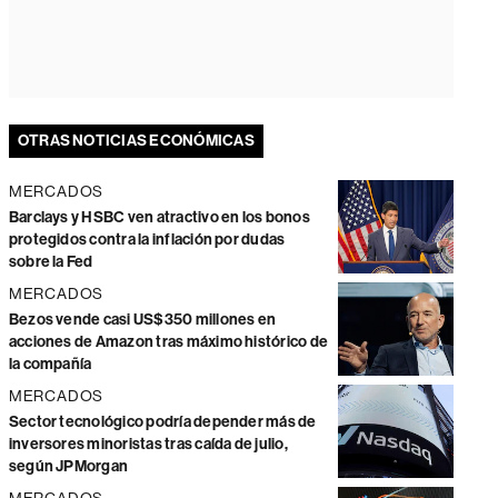
OTRAS NOTICIAS ECONÓMICAS
MERCADOS
Barclays y HSBC ven atractivo en los bonos
protegidos contra la inflación por dudas
sobre la Fed
MERCADOS
Bezos vende casi US$350 millones en
acciones de Amazon tras máximo histórico de
la compañía
MERCADOS
Sector tecnológico podría depender más de
inversores minoristas tras caída de julio,
según JPMorgan
MERCADOS