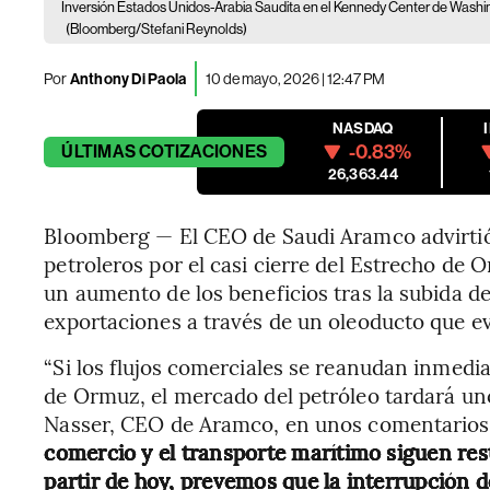
Inversión Estados Unidos-Arabia Saudita en el Kennedy Center de Washingt
(Bloomberg/Stefani Reynolds)
Por
Anthony Di Paola
10 de mayo, 2026 | 12:47 PM
NASDAQ
-0.83%
ÚLTIMAS
COTIZACIONES
26,363.44
Bloomberg — El CEO de Saudi Aramco advirtió
petroleros por el casi cierre del Estrecho de
un aumento de los beneficios tras la subida de 
exportaciones a través de un oleoducto que evi
“Si los flujos comerciales se reanudan inmed
de Ormuz, el mercado del petróleo tardará un
Nasser, CEO de Aramco, en unos comentarios 
comercio y el transporte marítimo siguen re
partir de hoy, prevemos que la interrupción d