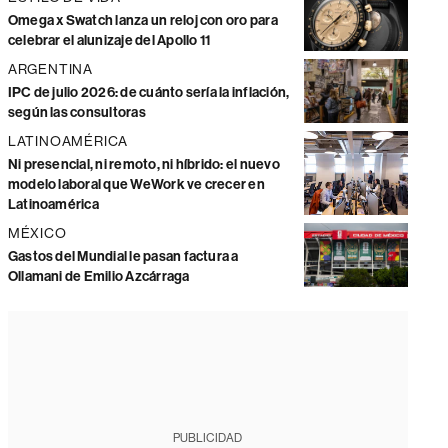
Omega x Swatch lanza un reloj con oro para
celebrar el alunizaje del Apollo 11
ARGENTINA
IPC de julio 2026: de cuánto sería la inflación,
según las consultoras
LATINOAMÉRICA
Ni presencial, ni remoto, ni híbrido: el nuevo
modelo laboral que WeWork ve crecer en
Latinoamérica
MÉXICO
Gastos del Mundial le pasan factura a
Ollamani de Emilio Azcárraga
PUBLICIDAD