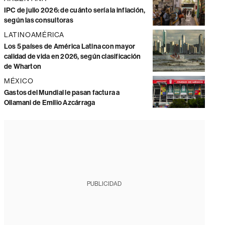
IPC de julio 2026: de cuánto sería la inflación,
según las consultoras
LATINOAMÉRICA
Los 5 países de América Latina con mayor
calidad de vida en 2026, según clasificación
de Wharton
MÉXICO
Gastos del Mundial le pasan factura a
Ollamani de Emilio Azcárraga
PUBLICIDAD