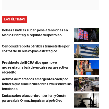
LAS ÚLTIMAS
Bolsas asiáticas suben pese a tensiones en
Medio Oriente y al repunte del petróleo
Cencosud reporta pérdidas trimestrales por
costos de su nuevo plan estratégico
Presidente del BCRA dice que no ve
necesaria una baja de encajes para reactivar
el crédito
Activos de mercados emergentes caen por
temor a que el acuerdo sobre Ormuz eleve las
tensiones
Dudas sobre el acuerdo entre Irán y Omán
para reabrir Ormuz impulsan al petróleo