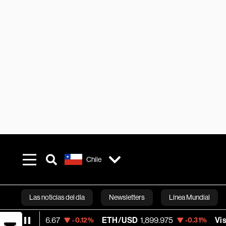
Chile
Las noticias del día
Newsletters
Línea Mundial
67
ETH/USD
1,899.975
Visa
370.47
-0.12%
-0.31%
+0.
Bloomberg 