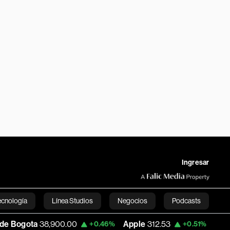
Ingresar
ecnología
Línea Studios
Negocios
Podcasts
00.00
Apple
312.53
USD COP
3,159.39
+0.46%
+0.51%
English