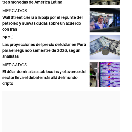
tres monedas de América Latina
MERCADOS
Wall Street cierra a la baja por el repunte del
petróleo y nuevas dudas sobre un acuerdo
con Irán
PERÚ
Las proyecciones del precio del dólar en Perú
para el segundo semestre de 2026, según
analistas
MERCADOS
El dólar domina las stablecoins y el avance del
sector lleva el debate más allá del mundo
cripto