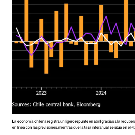
La economía chilena registra un ligero repunte en abril gracias a la recuper
en línea con las previsiones, mientras que la tasa interanual se sitúa en el -1,