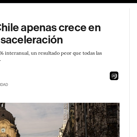
hile apenas crece en
esaceleración
% interanual, un resultado peor que todas las
.
21
IDAD