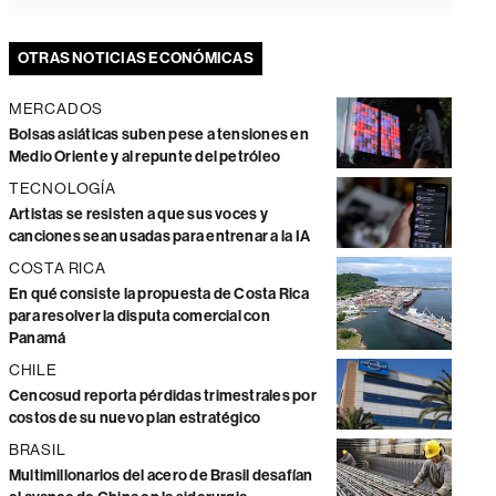
OTRAS NOTICIAS ECONÓMICAS
MERCADOS
Bolsas asiáticas suben pese a tensiones en
Medio Oriente y al repunte del petróleo
TECNOLOGÍA
Artistas se resisten a que sus voces y
canciones sean usadas para entrenar a la IA
COSTA RICA
En qué consiste la propuesta de Costa Rica
para resolver la disputa comercial con
Panamá
CHILE
Cencosud reporta pérdidas trimestrales por
costos de su nuevo plan estratégico
BRASIL
Multimillonarios del acero de Brasil desafían