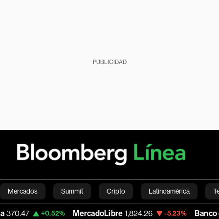
PUBLICIDAD
Mercados
Summit
Cripto
Latinoamérica
T
MercadoLibre
1,824.26
Banco de Bogota
38,9
52%
-5.23%
Green
Economía
Estilo de vida
Mundo
Videos