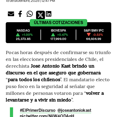
15 de diciembre, 2025 | 12:47 PM
ÚLTIMAS
COTIZACIONES
NASDAQ
IBOVESPA
S&P/BMV IPC
+1.00%
+0.47%
-0.53%
25,373.85
177,999.00
66,936.99
Pocas horas después de confirmarse su triunfo
en las elecciones presidenciales de Chile, el
derechista
José Antonio Kast brindó un
discurso en el que aseguró que gobernará
“
para todos los chilenos
”. El mandatario electo
puso foco en la seguridad al señalar que
millones de personas votaron para “
volver a
levantarse y a vivir sin miedo
”.
#ElPrimerDiscurso
@joseantoniokast
pic.twitter.com/NiiW4ODAgH