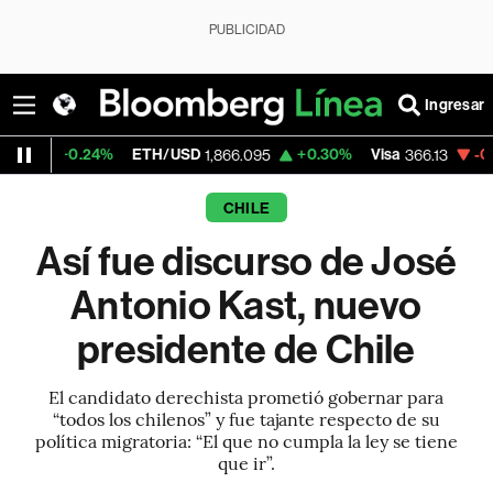
PUBLICIDAD
Ingresar
4%
ETH/USD
+0.30%
Visa
-0.04%
Merca
1,866.095
366.13
CHILE
Así fue discurso de José
Antonio Kast, nuevo
presidente de Chile
El candidato derechista prometió gobernar para
“todos los chilenos” y fue tajante respecto de su
política migratoria: “El que no cumpla la ley se tiene
que ir”.