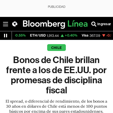
PUBLICIDAD
Ingresar
5%
ETH/USD
+0.40%
Visa
-0.91%
MercadoL
1,913.44
367.09
CHILE
Bonos de Chile brillan
frente a los de EE.UU. por
promesas de disciplina
fiscal
El spread, o diferencial de rendimiento, de los bonos a
30 años en dólares de Chile está menos de 100 puntos
básicos por encima de sus pares estadounidenses.