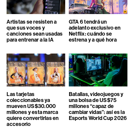
Artistas se resisten a
GTA 6 tendrá un
que sus voces y
adelanto exclusivo en
canciones sean usadas
Netflix: cuándo se
para entrenar a la IA
estrena y a qué hora
Las tarjetas
Batallas, videojuegos y
coleccionables ya
una bolsa de US$75
mueven US$30.000
millones “capaz de
millones y esta marca
cambiar vidas”: así es la
quiere convertirlas en
Esports World Cup 2026
accesorio