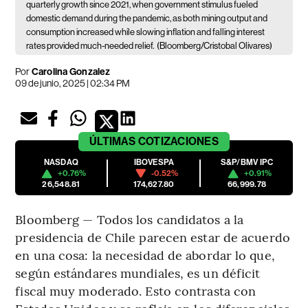
quarterly growth since 2021, when government stimulus fueled
domestic demand during the pandemic, as both mining output and
consumption increased while slowing inflation and falling interest
rates provided much-needed relief.
(Bloomberg/Cristobal Olivares)
Por
Carolina Gonzalez
09 de junio, 2025 | 02:34 PM
ÚLTIMAS
COTIZACIONES
NASDAQ
IBOVESPA
S&P/BMV IPC
+0.76%
-0.52%
+0.91%
26,548.81
174,627.80
66,999.78
Bloomberg — Todos los candidatos a la
presidencia de Chile parecen estar de acuerdo
en una cosa: la necesidad de abordar lo que,
según estándares mundiales, es un déficit
fiscal muy moderado. Esto contrasta con