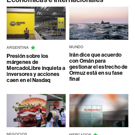
MUNDO
ARGENTINA
Irán dice que acuerdo
Presión sobre los
con Omán para
márgenes de
gestionar el estrecho de
MercadoLibre inquieta a
Ormuz está en su fase
inversores y acciones
final
caen en el Nasdaq
NEGOCIOS
MERCADOS