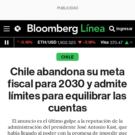
PUBLICIDAD
Ingresar
.16%
ETH/USD
-0.18%
Visa
+0.52%
Merc
1,902.323
370.47
CHILE
Chile abandona su meta
fiscal para 2030 y admite
límites para equilibrar las
cuentas
El anuncio es el último golpe a la reputación de la
administración del presidente José Antonio Kast, que
había llegado al poder con la promesa de impedir que