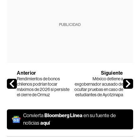
PUBLICIDAD
Anterior
Siguiente
Rendimientos de bonos
México detiene a
chilenos podrían tocar
exgobernador acusado de
máximos de 2026 si persiste
ocultar pruebas en caso de
el cierre de Ormuz
estudiantes de Ayotzinapa
Convierta
Bloomberg Línea
en su fuente de
noticias
aquí