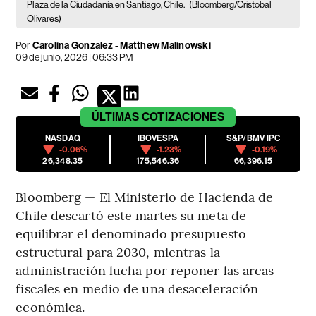
Plaza de la Ciudadanía en Santiago, Chile.
(Bloomberg/Cristobal
Olivares)
Por
Carolina Gonzalez - Matthew Malinowski
09 de junio, 2026 | 06:33 PM
ÚLTIMAS
COTIZACIONES
NASDAQ
IBOVESPA
S&P/BMV IPC
-0.06%
-1.23%
-0.19%
26,348.35
175,546.36
66,396.15
Bloomberg — El Ministerio de Hacienda de
Chile descartó este martes su meta de
equilibrar el denominado presupuesto
estructural para 2030, mientras la
administración lucha por reponer las arcas
fiscales en medio de una desaceleración
económica.