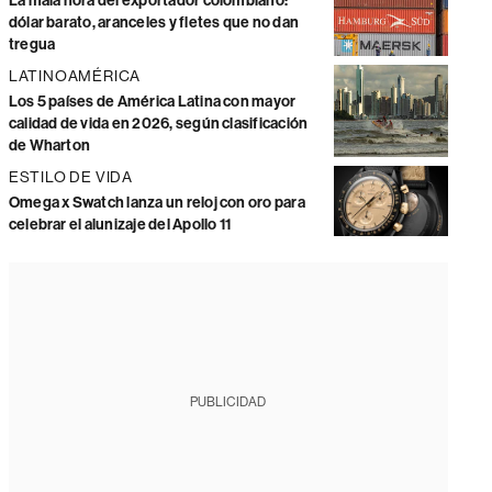
La mala hora del exportador colombiano:
dólar barato, aranceles y fletes que no dan
tregua
LATINOAMÉRICA
Los 5 países de América Latina con mayor
calidad de vida en 2026, según clasificación
de Wharton
ESTILO DE VIDA
Omega x Swatch lanza un reloj con oro para
celebrar el alunizaje del Apollo 11
PUBLICIDAD