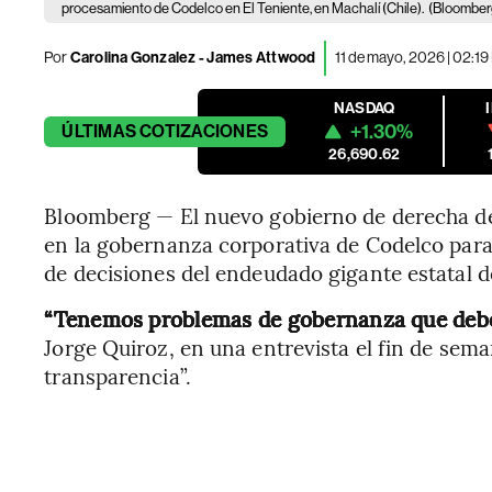
procesamiento de Codelco en El Teniente, en Machalí (Chile).
(Bloomberg
Por
Carolina Gonzalez - James Attwood
11 de mayo, 2026 | 02:1
NASDAQ
+1.30%
ÚLTIMAS
COTIZACIONES
26,690.62
Bloomberg — El nuevo gobierno de derecha de
en la gobernanza corporativa de Codelco para
de decisiones del endeudado gigante estatal d
“Tenemos problemas de gobernanza que deb
Jorge Quiroz, en una entrevista el fin de se
transparencia”.