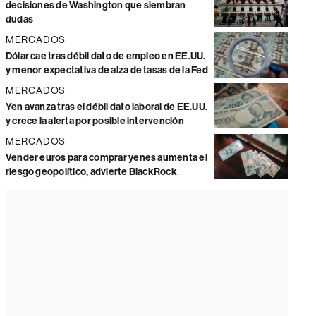
decisiones de Washington que siembran
dudas
MERCADOS
Dólar cae tras débil dato de empleo en EE.UU.
y menor expectativa de alza de tasas de la Fed
MERCADOS
Yen avanza tras el débil dato laboral de EE.UU.
y crece la alerta por posible intervención
MERCADOS
Vender euros para comprar yenes aumenta el
riesgo geopolítico, advierte BlackRock