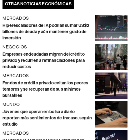
OTRAS NOTICIAS ECONÓMICAS
MERCADOS
Hiperescaladores de IA podrían sumar US$2
billones de deuda y aún mantener grado de
inversión
NEGOCIOS
Empresas endeudadas migran del crédito
privado y recurren a refinanciaciones para
reducir costos
MERCADOS
Fondos de crédito privado evitan los peores
temores y se recuperan de sus mínimos
bursátiles
MUNDO
Jóvenes que operan en bolsa a diario
reportan más sentimientos de fracaso, según
estudio
MERCADOS