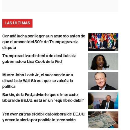
LAS ÚLTIMAS
Canadá lucha por llegar a un acuerdo antes de
que el arancel del 50% de Trump agrave la
disputa
Trump reactiva el intento de destituir a la
gobernadora Lisa Cook de la Fed
Muere John Loeb Jr., el sucesor de una
dinastía de Wall Street que se volcó a la
política
Barkin, de la Fed, advierte que el mercado
laboral de EE.UU. está en un “equilibrio débil”
Yen avanza tras el débil dato laboral de EE.UU.
y crece la alerta por posible intervención