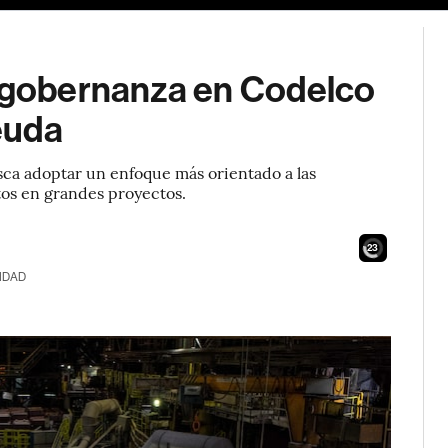
e gobernanza en Codelco
euda
sca adoptar un enfoque más orientado a las
tos en grandes proyectos.
21
IDAD