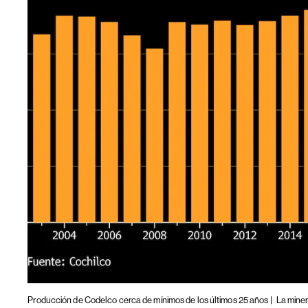
Producción de Codelco cerca de mínimos de los últimos 25 años |
La minera