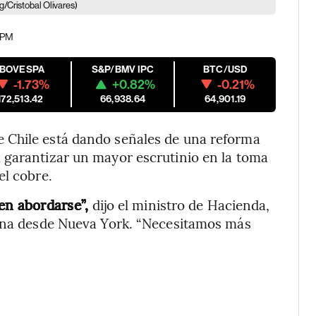
/Cristobal Olivares)
9 PM
IBOVESPA
S&P/BMV IPC
BTC/USD
-1.73%
+0.82%
-0.21%
172,513.42
66,938.64
64,901.19
 Chile está dando señales de una reforma
 garantizar un mayor escrutinio en la toma
el cobre.
en abordarse”,
dijo el ministro de Hacienda,
mana desde Nueva York. “Necesitamos más