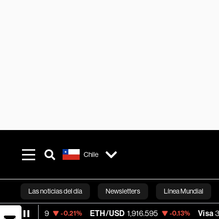
Chile
Las noticias del día
Newsletters
Línea Mundial
ETH/USD
1,916.595
Visa
362.50
-0.21%
-0.13%
-2.15
Bloomberg 