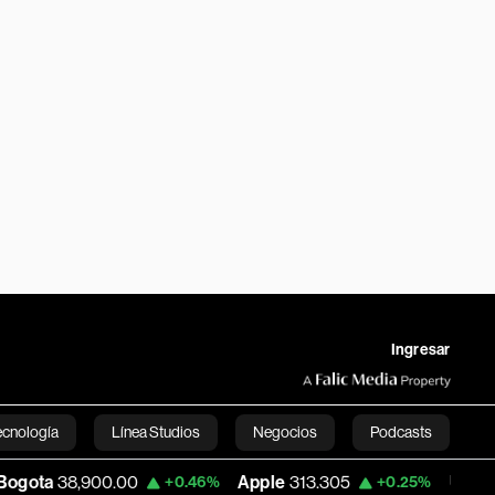
Ingresar
ecnología
Línea Studios
Negocios
Podcasts
.00
Apple
313.305
USD COP
3,159.60
+0.46%
+0.25%
English