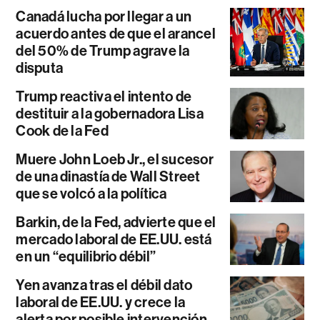
Canadá lucha por llegar a un
acuerdo antes de que el arancel
del 50% de Trump agrave la
disputa
Trump reactiva el intento de
destituir a la gobernadora Lisa
Cook de la Fed
Muere John Loeb Jr., el sucesor
de una dinastía de Wall Street
que se volcó a la política
Barkin, de la Fed, advierte que el
mercado laboral de EE.UU. está
en un “equilibrio débil”
Yen avanza tras el débil dato
laboral de EE.UU. y crece la
alerta por posible intervención