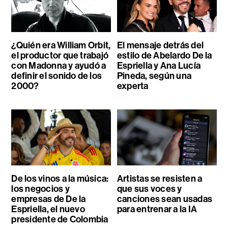
¿Quién era William Orbit,
El mensaje detrás del
el productor que trabajó
estilo de Abelardo De la
con Madonna y ayudó a
Espriella y Ana Lucía
definir el sonido de los
Pineda, según una
2000?
experta
De los vinos a la música:
Artistas se resisten a
los negocios y
que sus voces y
empresas de De la
canciones sean usadas
Espriella, el nuevo
para entrenar a la IA
presidente de Colombia