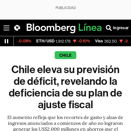
PUBLICIDAD
Ingresar
8%
ETH/USD
-0.10%
Visa
-2.15%
MercadoL
1,912.178
362.50
CHILE
Chile eleva su previsión
de déficit, revelando la
deficiencia de su plan de
ajuste fiscal
El aumento refleja que los recortes de gasto y alzas de
ingresos anunciados a comienzos de año no lograron
generar los US$2.000 millones en ahorros que el