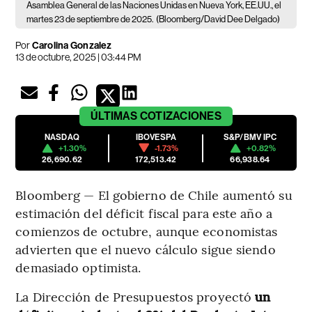
Asamblea General de las Naciones Unidas en Nueva York, EE.UU., el
martes 23 de septiembre de 2025.
(Bloomberg/David Dee Delgado)
Por
Carolina Gonzalez
13 de octubre, 2025 | 03:44 PM
ÚLTIMAS
COTIZACIONES
NASDAQ
IBOVESPA
S&P/BMV IPC
+1.30%
-1.73%
+0.82%
26,690.62
172,513.42
66,938.64
Bloomberg — El gobierno de Chile aumentó su
estimación del déficit fiscal para este año a
comienzos de octubre, aunque economistas
advierten que el nuevo cálculo sigue siendo
demasiado optimista.
La Dirección de Presupuestos proyectó
un