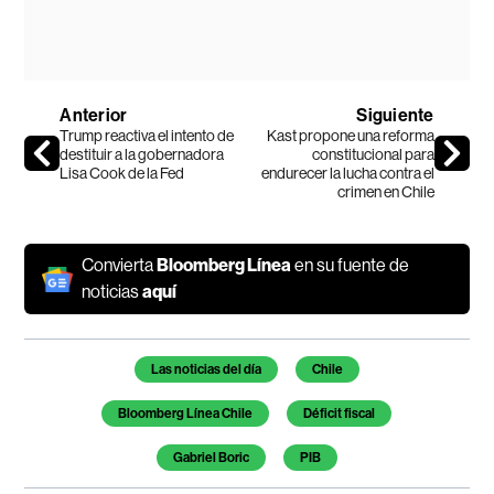
Anterior
Siguiente
Trump reactiva el intento de
Kast propone una reforma
destituir a la gobernadora
constitucional para
Lisa Cook de la Fed
endurecer la lucha contra el
crimen en Chile
Convierta
Bloomberg Línea
en su fuente de
noticias
aquí
Temas de este artículo
Las noticias del día
Chile
Bloomberg Línea Chile
Déficit fiscal
Gabriel Boric
PIB