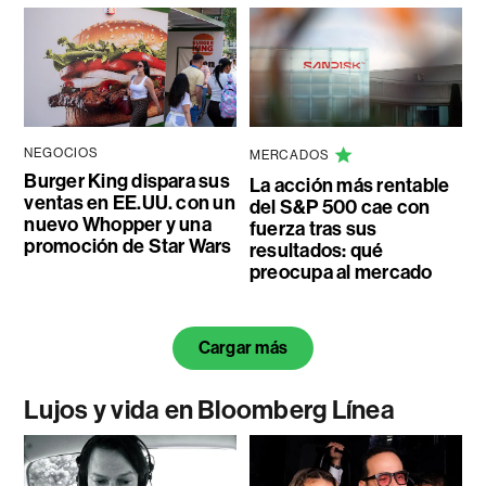
NEGOCIOS
MERCADOS
Burger King dispara sus
La acción más rentable
ventas en EE.UU. con un
del S&P 500 cae con
nuevo Whopper y una
fuerza tras sus
promoción de Star Wars
resultados: qué
preocupa al mercado
Cargar más
Lujos y vida en Bloomberg Línea