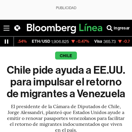
PUBLICIDAD
Ingresar
%
ETH/USD
-0.47%
Visa
-0.76%
Mercado
1,906.825
365.73
CHILE
Chile pide ayuda a EE.UU.
para impulsar el retorno
de migrantes a Venezuela
El presidente de la Cámara de Diputados de Chile,
Jorge Alessandri, planteó que Estados Unidos ayude a
emitir o renovar pasaportes venezolanos para facilitar
el retorno de migrantes indocumentados que viven
en el país.