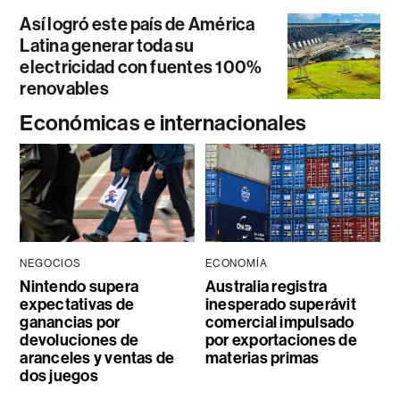
Así logró este país de América
Latina generar toda su
electricidad con fuentes 100%
renovables
Económicas e internacionales
NEGOCIOS
ECONOMÍA
Nintendo supera
Australia registra
expectativas de
inesperado superávit
ganancias por
comercial impulsado
devoluciones de
por exportaciones de
aranceles y ventas de
materias primas
dos juegos