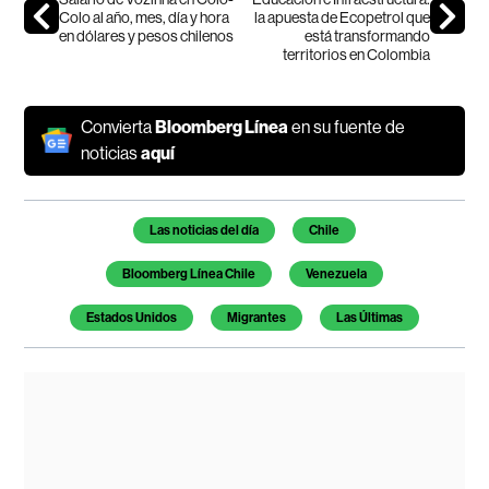
Colo al año, mes, día y hora
la apuesta de Ecopetrol que
en dólares y pesos chilenos
está transformando
territorios en Colombia
Convierta
Bloomberg Línea
en su fuente de
noticias
aquí
Temas de este artículo
Las noticias del día
Chile
Bloomberg Línea Chile
Venezuela
Estados Unidos
Migrantes
Las Últimas