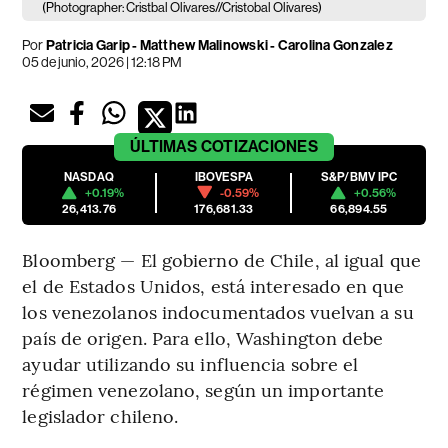
(Photographer: Cristbal Olivares//Cristobal Olivares)
Por
Patricia Garip - Matthew Malinowski - Carolina Gonzalez
05 de junio, 2026 | 12:18 PM
ÚLTIMAS
COTIZACIONES
NASDAQ
IBOVESPA
S&P/BMV IPC
+0.19%
-0.59%
+0.56%
26,413.76
176,681.33
66,894.55
Bloomberg — El gobierno de Chile, al igual que
el de Estados Unidos, está interesado en que
los venezolanos indocumentados vuelvan a su
país de origen. Para ello, Washington debe
ayudar utilizando su influencia sobre el
régimen venezolano, según un importante
legislador chileno.