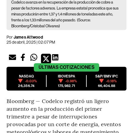
Codelco avanza en la recuperación de la producción de cobre a
pesar de factores adversos.
La empresa estatal pronostica que sus
minas producirán entre 1,37 y 1,4 millones de toneladas este año,
frente a los 1,33 millones del año pasado.
(Source:
Bloomberg/Cristobal Olivares)
Por
James Attwood
25 de abril, 2025 | 02:07 PM
ÚLTIMAS
COTIZACIONES
NASDAQ
IBOVESPA
S&P/BMV IPC
-0.03%
-0.98%
-0.18%
26,356.74
175,982.71
66,404.88
Bloomberg — Codelco registró un ligero
aumento en la producción del primer
trimestre a pesar de interrupciones
provocadas por un corte de energía, eventos
meteorológicos y labores de mantenimiento,