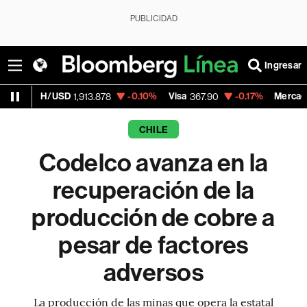
PUBLICIDAD
Ingresar
USD
-0.10%
Visa
-0.17%
MercadoLibre
1,913.878
367.90
1,784
CHILE
Codelco avanza en la
recuperación de la
producción de cobre a
pesar de factores
adversos
La producción de las minas que opera la estatal