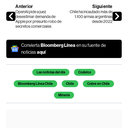
Anterior
Siguiente
OpenAI pide a juez
Chile ha incautado más de
desestimar demanda de
1.100 armas argentinas
Apple por presunto robo de
desde 2022
secretos comerciales
Convierta
Bloomberg Línea
en su fuente de
noticias
aquí
Temas de este artículo
Las noticias del día
Codelco
Bloomberg Línea Chile
Chile
Cobre en Chile
Minería