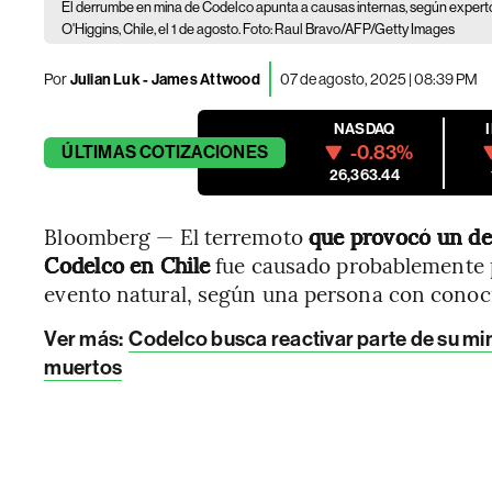
El derrumbe en mina de Codelco apunta a causas internas, según expert
O'Higgins, Chile, el 1 de agosto. Foto: Raul Bravo/AFP/Getty Images
Por
Julian Luk - James Attwood
07 de agosto, 2025 | 08:39 PM
NASDAQ
-0.83%
ÚLTIMAS
COTIZACIONES
26,363.44
Bloomberg — El terremoto
que provocó un de
Codelco en Chile
fue causado probablemente p
evento natural, según una persona con conoci
Ver más
:
Codelco busca reactivar parte de su min
muertos