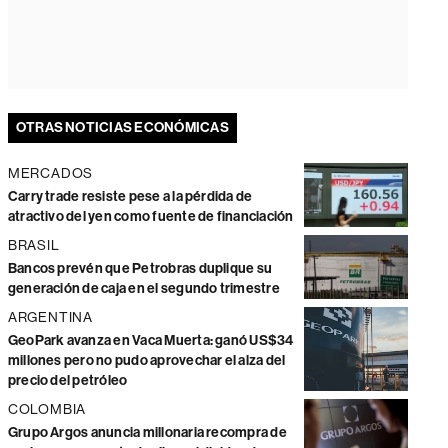
OTRAS NOTICIAS ECONÓMICAS
MERCADOS
Carry trade resiste pese a la pérdida de
atractivo del yen como fuente de financiación
BRASIL
Bancos prevén que Petrobras duplique su
generación de caja en el segundo trimestre
ARGENTINA
GeoPark avanza en Vaca Muerta: ganó US$34
millones pero no pudo aprovechar el alza del
precio del petróleo
COLOMBIA
Grupo Argos anuncia millonaria recompra de