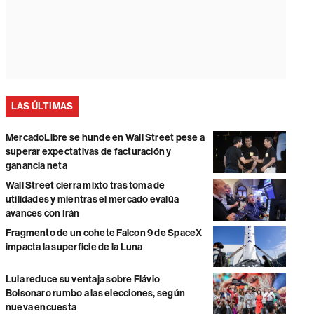
LAS ÚLTIMAS
MercadoLibre se hunde en Wall Street pese a
superar expectativas de facturación y
ganancia neta
Wall Street cierra mixto tras toma de
utilidades y mientras el mercado evalúa
avances con Irán
Fragmento de un cohete Falcon 9 de SpaceX
impacta la superficie de la Luna
Lula reduce su ventaja sobre Flávio
Bolsonaro rumbo a las elecciones, según
nueva encuesta