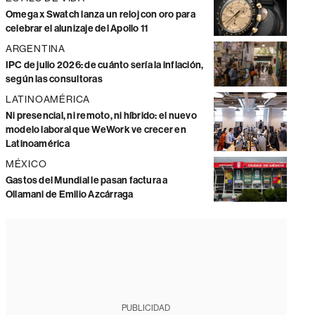
Omega x Swatch lanza un reloj con oro para
celebrar el alunizaje del Apollo 11
ARGENTINA
IPC de julio 2026: de cuánto sería la inflación,
según las consultoras
LATINOAMÉRICA
Ni presencial, ni remoto, ni híbrido: el nuevo
modelo laboral que WeWork ve crecer en
Latinoamérica
MÉXICO
Gastos del Mundial le pasan factura a
Ollamani de Emilio Azcárraga
PUBLICIDAD