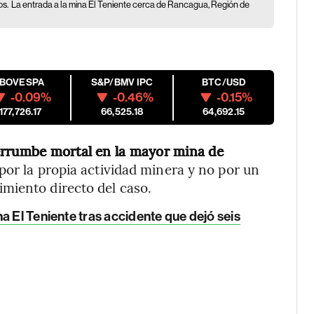
os.
La entrada a la mina El Teniente cerca de Rancagua, Región de
IBOVESPA
S&P/BMV IPC
BTC/USD
-0.09%
-0.46%
-0.15%
177,726.17
66,525.18
64,692.15
rrumbe mortal en la mayor mina de
or la propia actividad minera y no por un
miento directo del caso.
a El Teniente tras accidente que dejó seis