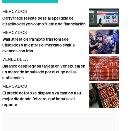
MERCADOS
Carry trade resiste pese a la pérdida de
atractivo del yen como fuente de financiación
MERCADOS
Wall Street cierra mixto tras toma de
utilidades y mientras el mercado evalúa
avances con Irán
VENEZUELA
Binance despliega su tarjeta en Venezuela en
un mercado impulsado por el auge de las
stablecoins
MERCADOS
El precio del oro se dispara y va camino a su
mejor día desde febrero: qué impulsa el
repunte