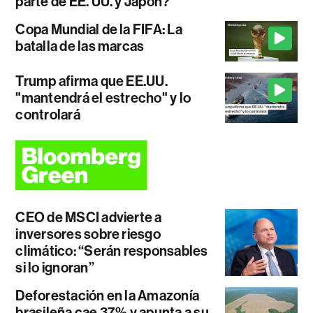
parte de EE. UU. y Japón?
Copa Mundial de la FIFA: La
batalla de las marcas
Trump afirma que EE.UU.
"mantendrá el estrecho" y lo
controlará
CEO de MSCI advierte a
inversores sobre riesgo
climático: “Serán responsables
si lo ignoran”
Deforestación en la Amazonía
brasileña cae 37% y apunta a su