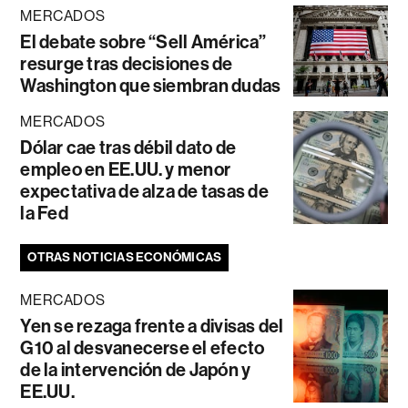
MERCADOS
El debate sobre “Sell América”
resurge tras decisiones de
Washington que siembran dudas
MERCADOS
Dólar cae tras débil dato de
empleo en EE.UU. y menor
expectativa de alza de tasas de
la Fed
OTRAS NOTICIAS ECONÓMICAS
MERCADOS
Yen se rezaga frente a divisas del
G10 al desvanecerse el efecto
de la intervención de Japón y
EE.UU.