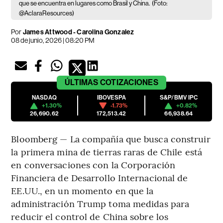
que se encuentra en lugares como Brasil y China.
(Foto:
@AclaraResources)
Por
James Attwood - Carolina Gonzalez
08 de junio, 2026 | 08:20 PM
ÚLTIMAS
COTIZACIONES
NASDAQ
IBOVESPA
S&P/BMV IPC
+1.30%
-1.73%
+0.82%
26,690.62
172,513.42
66,938.64
Bloomberg — La compañía que busca construir
la primera mina de tierras raras de Chile está
en conversaciones con la Corporación
Financiera de Desarrollo Internacional de
EE.UU., en un momento en que la
administración Trump toma medidas para
reducir el control de China sobre los