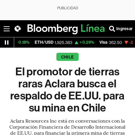
PUBLICIDAD
Ingresar
18%
ETH/USD
+0.29%
Visa
-2.15%
Merca
1,925.383
362.50
CHILE
El promotor de tierras
raras Aclara busca el
respaldo de EE.UU. para
su mina en Chile
Aclara Resources Inc está en conversaciones con la
Corporación Financiera de Desarrollo Internacional
de EE.UU. para financiar la primera mina de tierras