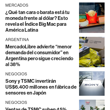
MERCADOS
¿Qué tan cara o barata está tu
moneda frente al dólar? Esto
revela el Índice Big Mac para
América Latina
ARGENTINA
MercadoLibre advierte “menor
demanda del consumidor” en
Argentina pero sigue creciendo
al 38%
NEGOCIOS
Sony y TSMC invertirán
US$6.400 millones en fábrica de
sensores en Japón
NEGOCIOS
Ventas de TSMC suben 45%