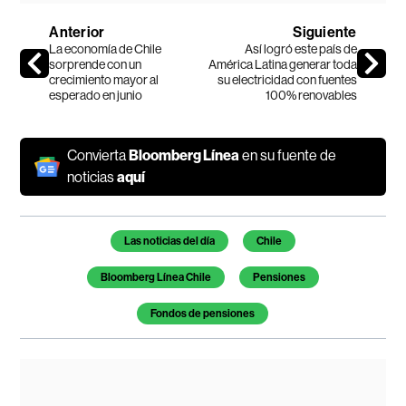
Anterior
Siguiente
La economía de Chile
Así logró este país de
sorprende con un
América Latina generar toda
crecimiento mayor al
su electricidad con fuentes
esperado en junio
100% renovables
Convierta
Bloomberg Línea
en su fuente de
noticias
aquí
Temas de este artículo
Las noticias del día
Chile
Bloomberg Línea Chile
Pensiones
Fondos de pensiones