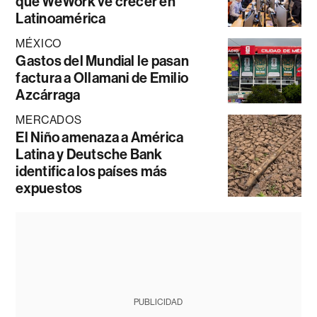
que WeWork ve crecer en
Latinoamérica
MÉXICO
Gastos del Mundial le pasan
factura a Ollamani de Emilio
Azcárraga
MERCADOS
El Niño amenaza a América
Latina y Deutsche Bank
identifica los países más
expuestos
PUBLICIDAD