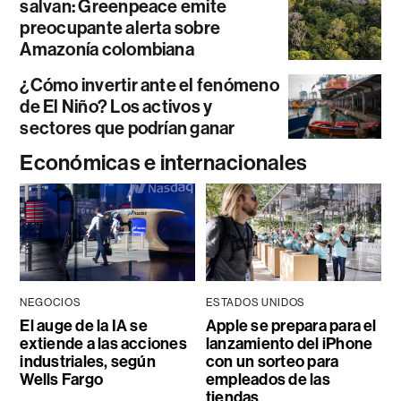
salvan: Greenpeace emite
preocupante alerta sobre
Amazonía colombiana
¿Cómo invertir ante el fenómeno
de El Niño? Los activos y
sectores que podrían ganar
Económicas e internacionales
NEGOCIOS
ESTADOS UNIDOS
El auge de la IA se
Apple se prepara para el
extiende a las acciones
lanzamiento del iPhone
industriales, según
con un sorteo para
Wells Fargo
empleados de las
tiendas