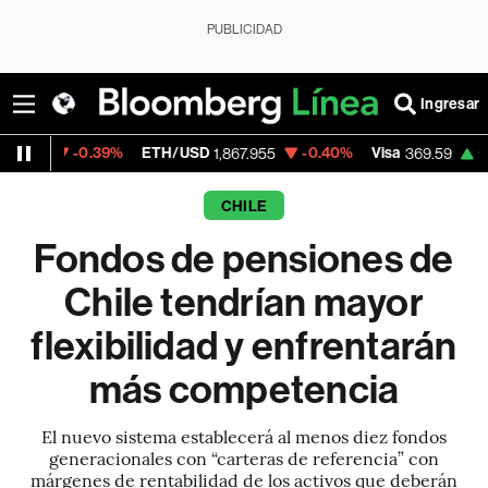
PUBLICIDAD
Ingresar
39%
ETH/USD
-0.40%
Visa
+1.07%
Merca
1,867.955
369.59
CHILE
Fondos de pensiones de
Chile tendrían mayor
flexibilidad y enfrentarán
más competencia
El nuevo sistema establecerá al menos diez fondos
generacionales con “carteras de referencia” con
márgenes de rentabilidad de los activos que deberán