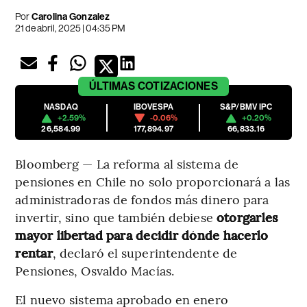
Por
Carolina Gonzalez
21 de abril, 2025 | 04:35 PM
ÚLTIMAS
COTIZACIONES
NASDAQ
IBOVESPA
S&P/BMV IPC
+2.59%
-0.06%
+0.20%
26,584.99
177,894.97
66,833.16
Bloomberg — La reforma al sistema de
pensiones en Chile no solo proporcionará a las
administradoras de fondos más dinero para
invertir, sino que también debiese
otorgarles
mayor libertad para decidir dónde hacerlo
rentar
, declaró el superintendente de
Pensiones, Osvaldo Macías.
El nuevo sistema aprobado en enero