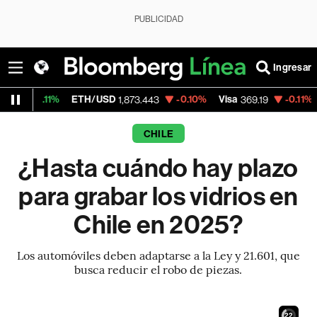
PUBLICIDAD
Ingresar
%
ETH/USD
-0.10%
Visa
-0.11%
MercadoLi
1,873.443
369.19
CHILE
¿Hasta cuándo hay plazo
para grabar los vidrios en
Chile en 2025?
Los automóviles deben adaptarse a la Ley y 21.601, que
busca reducir el robo de piezas.
21