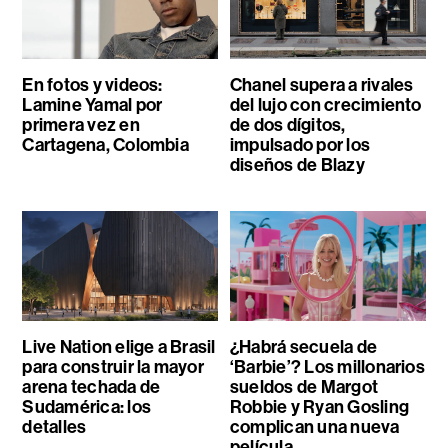
En fotos y videos:
Chanel supera a rivales
Lamine Yamal por
del lujo con crecimiento
primera vez en
de dos dígitos,
Cartagena, Colombia
impulsado por los
diseños de Blazy
Live Nation elige a Brasil
¿Habrá secuela de
para construir la mayor
‘Barbie’? Los millonarios
arena techada de
sueldos de Margot
Sudamérica: los
Robbie y Ryan Gosling
detalles
complican una nueva
película