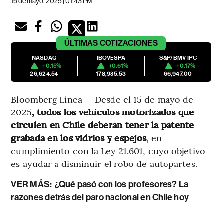
15 de mayo, 2025 | 01:43 PM
ÚLTIMAS
COTIZACIONES
NASDAQ
IBOVESPA
S&P/BMV IPC
+0.15%
+0.61%
+0.17%
26,624.54
178,985.53
66,947.00
Bloomberg Línea — Desde el 15 de mayo de
2025
, todos los vehículos motorizados que
circulen en Chile deberán tener la patente
grabada en los vidrios y espejos
, en
cumplimiento con la Ley 21.601, cuyo objetivo
es ayudar a disminuir el robo de autopartes.
VER MÁS:
¿Qué pasó con los profesores? La
razones detrás del paro nacional en Chile hoy