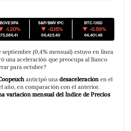
IBOVESPA
S&P/BMV IPC
BTC/USD
-1.20%
-0.15%
-0.59%
175,586.41
66,425.40
64,401.48
e septiembre (0,4% mensual) estuvo en línea
ró una aceleración que preocupa al Banco
erar para octubre?
Coopeuch
anticipó una
desaceleración
en el
l año, en comparación con el anterior.
a variación mensual del Índice de Precios