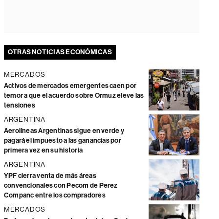
OTRAS NOTICIAS ECONÓMICAS
MERCADOS
Activos de mercados emergentes caen por
temor a que el acuerdo sobre Ormuz eleve las
tensiones
ARGENTINA
Aerolíneas Argentinas sigue en verde y
pagará el impuesto a las ganancias por
primera vez en su historia
ARGENTINA
YPF cierra venta de más áreas
convencionales con Pecom de Perez
Companc entre los compradores
MERCADOS