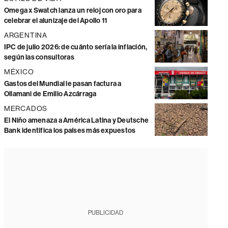
Omega x Swatch lanza un reloj con oro para
celebrar el alunizaje del Apollo 11
ARGENTINA
IPC de julio 2026: de cuánto sería la inflación,
según las consultoras
MÉXICO
Gastos del Mundial le pasan factura a
Ollamani de Emilio Azcárraga
MERCADOS
El Niño amenaza a América Latina y Deutsche
Bank identifica los países más expuestos
PUBLICIDAD