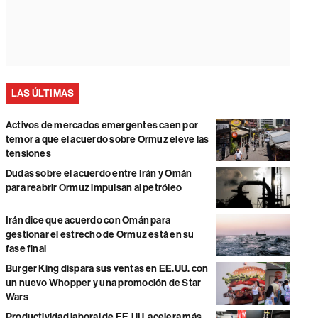
LAS ÚLTIMAS
Activos de mercados emergentes caen por
temor a que el acuerdo sobre Ormuz eleve las
tensiones
Dudas sobre el acuerdo entre Irán y Omán
para reabrir Ormuz impulsan al petróleo
Irán dice que acuerdo con Omán para
gestionar el estrecho de Ormuz está en su
fase final
Burger King dispara sus ventas en EE.UU. con
un nuevo Whopper y una promoción de Star
Wars
Productividad laboral de EE.UU. acelera más