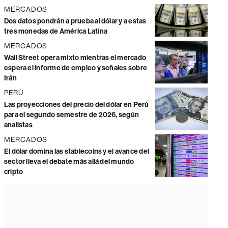
MERCADOS
Dos datos pondrán a prueba al dólar y a estas
tres monedas de América Latina
MERCADOS
Wall Street opera mixto mientras el mercado
espera el informe de empleo y señales sobre
Irán
PERÚ
Las proyecciones del precio del dólar en Perú
para el segundo semestre de 2026, según
analistas
MERCADOS
El dólar domina las stablecoins y el avance del
sector lleva el debate más allá del mundo
cripto