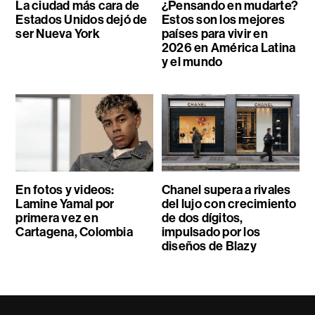
La ciudad más cara de
¿Pensando en mudarte?
Estados Unidos dejó de
Estos son los mejores
ser Nueva York
países para vivir en
2026 en América Latina
y el mundo
En fotos y videos:
Chanel supera a rivales
Lamine Yamal por
del lujo con crecimiento
primera vez en
de dos dígitos,
Cartagena, Colombia
impulsado por los
diseños de Blazy