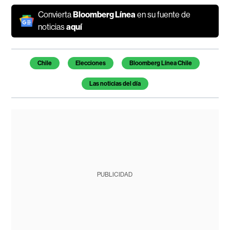
Convierta
Bloomberg Línea
en su fuente de
noticias
aquí
Temas de este artículo
Chile
Elecciones
Bloomberg Línea Chile
Las noticias del día
PUBLICIDAD