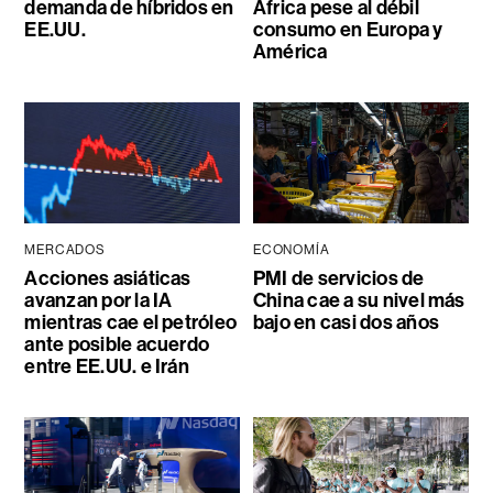
demanda de híbridos en
África pese al débil
EE.UU.
consumo en Europa y
América
MERCADOS
ECONOMÍA
Acciones asiáticas
PMI de servicios de
avanzan por la IA
China cae a su nivel más
mientras cae el petróleo
bajo en casi dos años
ante posible acuerdo
entre EE.UU. e Irán