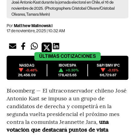
José Antonio Kast durante la jornada electoral en Chile, el 16 de
noviembre de 2025.
(Photographers: Cristobal Olivare/Cristobal
Olivares, Tamara Merin)
Por
Matthew Malinowski
17 de noviembre, 2025 | 10:32 AM
ÚLTIMAS
COTIZACIONES
NASDAQ
IBOVESPA
S&P/BMV IPC
-0.48%
+0.30%
-0.15%
26,458.09
178,425.65
66,729.87
Bloomberg — El ultraconservador chileno José
Antonio Kast se impuso a un grupo de
candidatos de derecha y competirá en la
segunda vuelta presidencial el próximo mes
contra la comunista Jeannette Jara,
una
votación que destacará puntos de vista