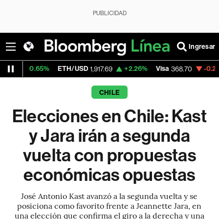
PUBLICIDAD
Ingresar
ETH/USD
+2.26%
Visa
-0.24%
MercadoLi
1,917.69
368.70
CHILE
Elecciones en Chile: Kast
y Jara irán a segunda
vuelta con propuestas
económicas opuestas
José Antonio Kast avanzó a la segunda vuelta y se
posiciona como favorito frente a Jeannette Jara, en
una elección que confirma el giro a la derecha y una