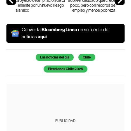
proyecto de ampliación de El
sobreendeudado que crece
Teniente por un nuevo riesgo
poco, pero con récords de
sísmico
empleo y menos pobreza
Convierta
Bloomberg Línea
en su fuente de
noticias
aquí
Temas de este artículo
Las noticias del día
Chile
Elecciones Chile 2025
PUBLICIDAD