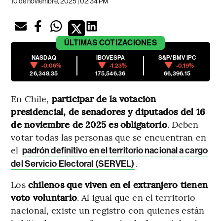
10 de noviembre, 2025 | 02:34 PM
ÚLTIMAS
COTIZACIONES
NASDAQ
IBOVESPA
S&P/BMV IPC
-0.06%
-1.23%
-0.19%
26,348.35
175,546.36
66,396.15
En Chile,
participar de la votación
presidencial, de senadores y diputados del 16
de noviembre de 2025 es obligatorio
. Deben
votar todas las personas que se encuentran en
el
padrón definitivo en el territorio nacional a cargo
.
del Servicio Electoral (SERVEL)
Los
chilenos que viven en el extranjero tienen
voto voluntario
. Al igual que en el territorio
nacional, existe un registro con quienes están