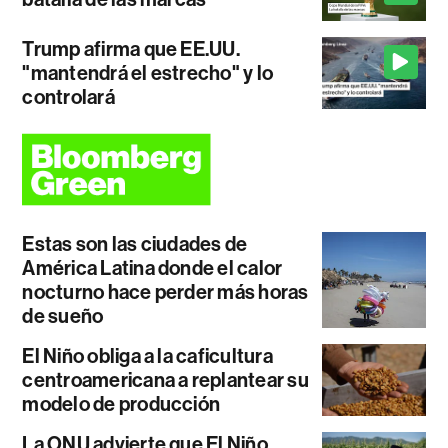
Trump afirma que EE.UU.
"mantendrá el estrecho" y lo
controlará
Estas son las ciudades de
América Latina donde el calor
nocturno hace perder más horas
de sueño
El Niño obliga a la caficultura
centroamericana a replantear su
modelo de producción
La ONU advierte que El Niño