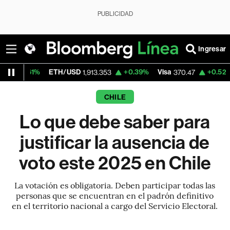
PUBLICIDAD
Ingresar
ETH/USD
+0.39%
Visa
+0.52%
MercadoLib
1,913.353
370.47
CHILE
Lo que debe saber para
justificar la ausencia de
voto este 2025 en Chile
La votación es obligatoria. Deben participar todas las
personas que se encuentran en el padrón definitivo
en el territorio nacional a cargo del Servicio Electoral.