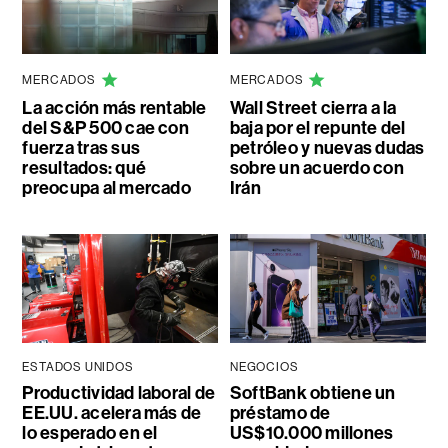
MERCADOS
MERCADOS
La acción más rentable
Wall Street cierra a la
del S&P 500 cae con
baja por el repunte del
fuerza tras sus
petróleo y nuevas dudas
resultados: qué
sobre un acuerdo con
preocupa al mercado
Irán
ESTADOS UNIDOS
NEGOCIOS
Productividad laboral de
SoftBank obtiene un
EE.UU. acelera más de
préstamo de
lo esperado en el
US$10.000 millones