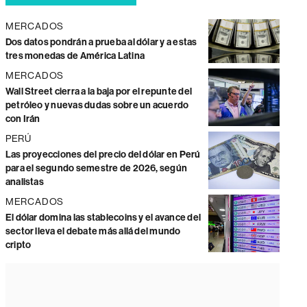
MERCADOS
Dos datos pondrán a prueba al dólar y a estas
tres monedas de América Latina
MERCADOS
Wall Street cierra a la baja por el repunte del
petróleo y nuevas dudas sobre un acuerdo
con Irán
PERÚ
Las proyecciones del precio del dólar en Perú
para el segundo semestre de 2026, según
analistas
MERCADOS
El dólar domina las stablecoins y el avance del
sector lleva el debate más allá del mundo
cripto