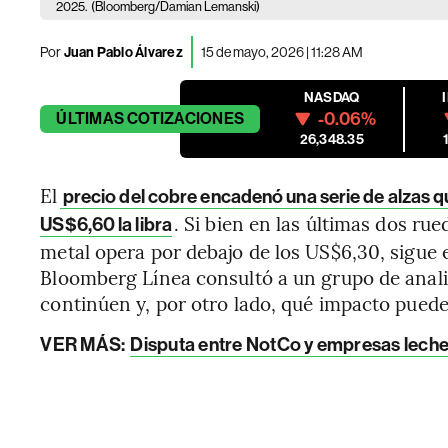
2025.
(Bloomberg/Damian Lemanski)
Por
Juan Pablo Álvarez
15 de mayo, 2026 | 11:28 AM
NASDAQ
-0.06%
ÚLTIMAS
COTIZACIONES
26,348.35
El
precio del cobre encadenó una serie de alzas qu
. Si bien en las últimas dos rue
US$6,60 la libra
metal opera por debajo de los US$6,30, sigue
Bloomberg Línea consultó a un grupo de analis
continúen y, por otro lado, qué impacto puede
VER MÁS:
Disputa entre NotCo y empresas lechera