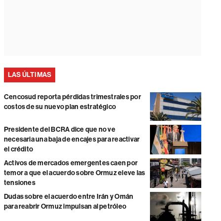
LAS ÚLTIMAS
Cencosud reporta pérdidas trimestrales por
costos de su nuevo plan estratégico
Presidente del BCRA dice que no ve
necesaria una baja de encajes para reactivar
el crédito
Activos de mercados emergentes caen por
temor a que el acuerdo sobre Ormuz eleve las
tensiones
Dudas sobre el acuerdo entre Irán y Omán
para reabrir Ormuz impulsan al petróleo