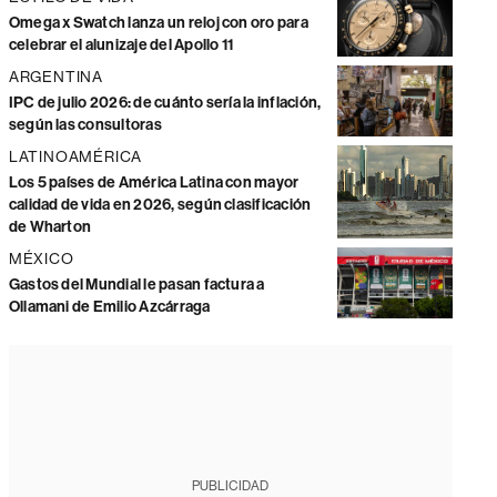
Omega x Swatch lanza un reloj con oro para
celebrar el alunizaje del Apollo 11
ARGENTINA
IPC de julio 2026: de cuánto sería la inflación,
según las consultoras
LATINOAMÉRICA
Los 5 países de América Latina con mayor
calidad de vida en 2026, según clasificación
de Wharton
MÉXICO
Gastos del Mundial le pasan factura a
Ollamani de Emilio Azcárraga
PUBLICIDAD