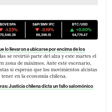
IBOVESPA
S&P/BMV IPC
BTC/USD
-1.23%
-0.19%
+0.60%
175,546.36
66,396.15
64,776.47
e lo llevaron a ubicarse por encima de los
das se revirtió parte del alza y este martes el
 en zona de máximos. Ante este escenario,
tas si esperan que los movimientos alcistas
 tener en la economía chilena.
s: Justicia chilena dicta un fallo salomónico