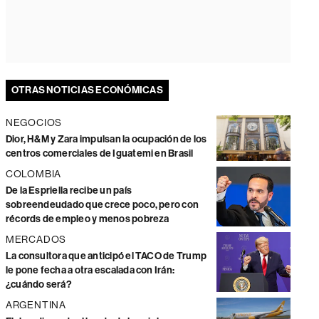
OTRAS NOTICIAS ECONÓMICAS
NEGOCIOS
Dior, H&M y Zara impulsan la ocupación de los
centros comerciales de Iguatemi en Brasil
COLOMBIA
De la Espriella recibe un país
sobreendeudado que crece poco, pero con
récords de empleo y menos pobreza
MERCADOS
La consultora que anticipó el TACO de Trump
le pone fecha a otra escalada con Irán:
¿cuándo será?
ARGENTINA