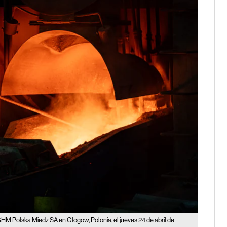
KGHM Polska Miedz SA en Glogow, Polonia, el jueves 24 de abril de