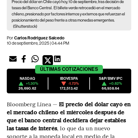
Precio del dólar en Chile cayó hoy, 10 de septiembre, tras decisión de
tasas del Banco Central.
El billete verde retrocedió en el mercado
chileno, presionado por factores internos y externos que refuerzan el
posicionamiento del peso frente a otras monedas emergentes.
(Shutterstock)
Por
Carlos Rodríguez Salcedo
10 de septiembre, 2025 | 04:44 PM
ÚLTIMAS
COTIZACIONES
NASDAQ
IBOVESPA
S&P/BMV IPC
+1.30%
-1.73%
+0.82%
26,690.62
172,513.42
66,938.64
Bloomberg Línea —
El precio del dólar cayó en
el mercado chileno el miércoles después de
que el banco central decidiera dejar estables
las tasas de interés
, lo que da un nuevo
soporte a la moneda local en medio de la