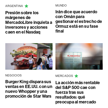
MUNDO
ARGENTINA
Irán dice que acuerdo
Presión sobre los
con Omán para
márgenes de
gestionar el estrecho de
MercadoLibre inquieta a
Ormuz está en su fase
inversores y acciones
final
caen en el Nasdaq
NEGOCIOS
MERCADOS
Burger King dispara sus
La acción más rentable
ventas en EE.UU. con un
del S&P 500 cae con
nuevo Whopper y una
fuerza tras sus
promoción de Star Wars
resultados: qué
preocupa al mercado