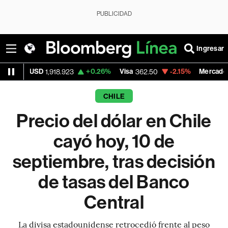
PUBLICIDAD
Ingresar
+0.26%
Visa
-2.15%
MercadoLibre
1,918.923
362.50
1,821.795
CHILE
Precio del dólar en Chile
cayó hoy, 10 de
septiembre, tras decisión
de tasas del Banco
Central
La divisa estadounidense retrocedió frente al peso