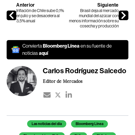
Anterior
Siguiente
Inflación de Chile sube 0,1%
Brasil deja al mercado
en julio y se desacelera al
mundial del azúcar con
3,5% anual
menos información sobre su
cosecha y producción
Convierta
Bloomberg Línea
en su fuente de
noticias
aquí
Carlos Rodríguez Salcedo
Editor de Mercados
Temas de este artículo
Las noticias del día
Bloomberg Línea