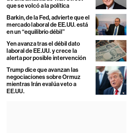
que se volcó a la política
Barkin, de la Fed, advierte que el
mercado laboral de EE.UU. está
en un “equilibrio débil”
Yen avanza tras el débil dato
laboral de EE.UU. y crece la
alerta por posible intervención
Trump dice que avanzan las
negociaciones sobre Ormuz
mientras Irán evalúa veto a
EE.UU.