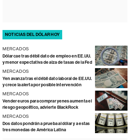
NOTICIAS DEL DÓLAR HOY
MERCADOS
Dólar cae tras débil dato de empleo en EE.UU.
y menor expectativa de alza de tasas de la Fed
MERCADOS
Yen avanza tras el débil dato laboral de EE.UU.
y crece la alerta por posible intervención
MERCADOS
Vender euros para comprar yenes aumenta el
riesgo geopolítico, advierte BlackRock
MERCADOS
Dos datos pondrán a prueba al dólar y a estas
tres monedas de América Latina