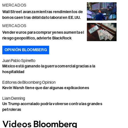
MERCADOS
Wall Street avanza mientras rendimientos de
bonos caen tras débil dato laboral en EE.UU.
MERCADOS
Vender euros para comprar yenes aumenta el
riesgo geopolítico, advierte BlackRock
OPINIÓN BLOOMBERG
Juan Pablo Spinetto
México está ganando la guerra comercial gracias a la
hospitalidad
Editores de Bloomberg Opinion
Kevin Warsh tiene que dar algunas explicaciones
Liam Denning
Un Trump acorralado podría volverse contra las grandes
petroleras