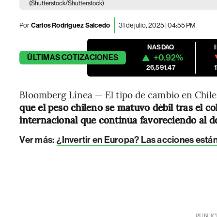
(Shutterstock/Shutterstock)
Por
Carlos Rodríguez Salcedo
31 de julio, 2025 | 04:55 PM
NASDAQ
+0.92%
ÚLTIMAS
COTIZACIONES
26,591.47
Bloomberg Línea — El tipo de cambio en Chile 
que el peso chileno se matuvo débil tras el c
internacional que continúa favoreciendo al 
Ver más:
¿Invertir en Europa? Las acciones están 
PUBLIC