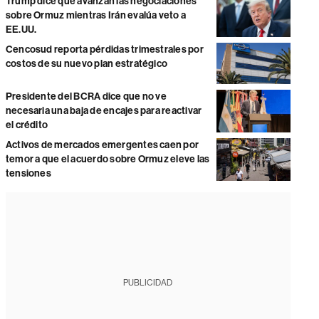
Trump dice que avanzan las negociaciones
sobre Ormuz mientras Irán evalúa veto a
EE.UU.
Cencosud reporta pérdidas trimestrales por
costos de su nuevo plan estratégico
Presidente del BCRA dice que no ve
necesaria una baja de encajes para reactivar
el crédito
Activos de mercados emergentes caen por
temor a que el acuerdo sobre Ormuz eleve las
tensiones
PUBLICIDAD