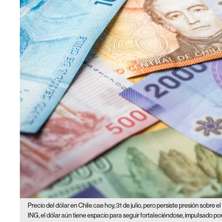
Precio del dólar en Chile cae hoy, 31 de julio, pero persiste presión sobre e
ING, el dólar aún tiene espacio para seguir fortaleciéndose, impulsado p