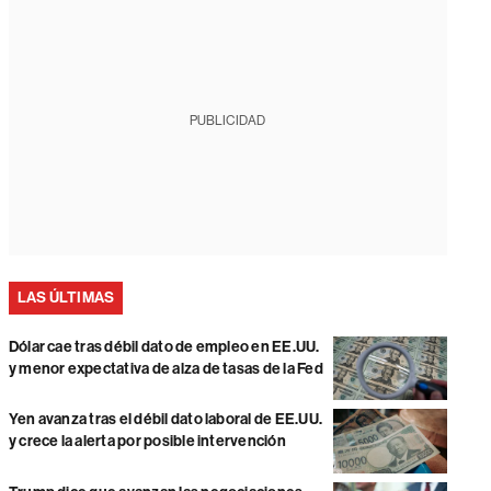
PUBLICIDAD
LAS ÚLTIMAS
Dólar cae tras débil dato de empleo en EE.UU.
y menor expectativa de alza de tasas de la Fed
Yen avanza tras el débil dato laboral de EE.UU.
y crece la alerta por posible intervención