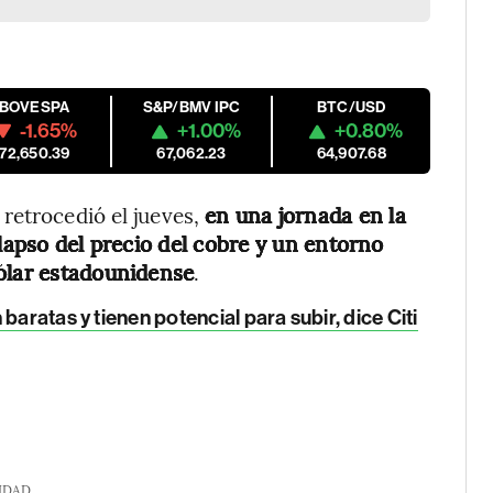
IBOVESPA
S&P/BMV IPC
BTC/USD
-1.65%
+1.00%
+0.80%
172,650.39
67,062.23
64,907.68
retrocedió el jueves,
en una jornada en la
olapso del precio del cobre y un entorno
dólar estadounidense
.
baratas y tienen potencial para subir, dice Citi
IDAD