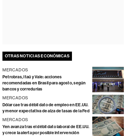
OTRAS NOTICIAS ECONÓMICAS
MERCADOS
Petrobras, Itaú y Vale: acciones
recomendadas en Brasil para agosto, según
bancos y corredurías
MERCADOS
Dólar cae tras débil dato de empleo en EE.UU.
y menor expectativa de alza de tasas de la Fed
MERCADOS
Yen avanza tras el débil dato laboral de EE.UU.
y crece la alerta por posible intervención