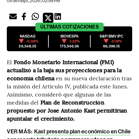
05 de mayo, 2026 | 02:58 PM
ÚLTIMAS
COTIZACIONES
NASDAQ
IBOVESPA
S&P/BMV IPC
-0.06%
-1.23%
-0.19%
26,348.35
175,546.36
66,396.15
El
Fondo Monetario Internacional (FMI)
actualizó a la baja sus proyecciones para la
economía chilena
en su nueva declaración tras
la misión del Artículo IV, publicada este lunes.
Asimismo, consideró que algunas de las
medidas del
Plan de Reconstrucción
propuesto por José Antonio Kast permitirían
apuntalar el crecimiento.
VER MÁS:
Kast presenta plan económico en Chile