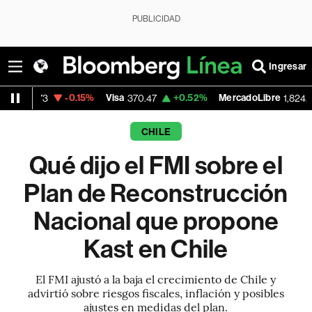
PUBLICIDAD
Ingresar
-0.15%
Visa
+0.52%
MercadoLibre
-5.23%
370.47
1,824.26
CHILE
Qué dijo el FMI sobre el
Plan de Reconstrucción
Nacional que propone
Kast en Chile
El FMI ajustó a la baja el crecimiento de Chile y
advirtió sobre riesgos fiscales, inflación y posibles
ajustes en medidas del plan.