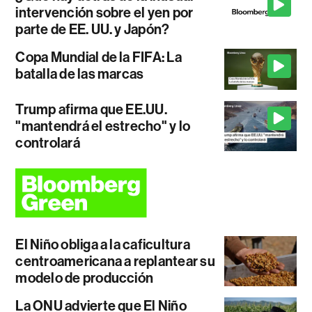
intervención sobre el yen por
parte de EE. UU. y Japón?
Copa Mundial de la FIFA: La
batalla de las marcas
Trump afirma que EE.UU.
"mantendrá el estrecho" y lo
controlará
El Niño obliga a la caficultura
centroamericana a replantear su
modelo de producción
La ONU advierte que El Niño