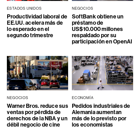
ESTADOS UNIDOS
NEGOCIOS
Productividad laboral de
SoftBank obtiene un
EE.UU. acelera más de
préstamo de
lo esperado en el
US$10.000 millones
segundo trimestre
respaldado por su
participación en OpenAI
NEGOCIOS
ECONOMÍA
Warner Bros. reduce sus
Pedidos industriales de
ventas por pérdida de
Alemania aumentan
derechos de la NBA y un
más de lo previsto por
débil negocio de cine
los economistas