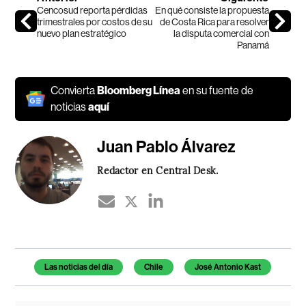
Cencosud reporta pérdidas
En qué consiste la propuesta
trimestrales por costos de su
de Costa Rica para resolver
nuevo plan estratégico
la disputa comercial con
Panamá
Convierta
Bloomberg Línea
en su fuente de
noticias
aquí
Juan Pablo Álvarez
Redactor en Central Desk.
Temas de este artículo
Las noticias del día
Chile
José Antonio Kast