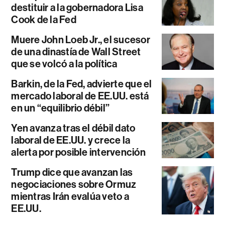
destituir a la gobernadora Lisa
Cook de la Fed
Muere John Loeb Jr., el sucesor
de una dinastía de Wall Street
que se volcó a la política
Barkin, de la Fed, advierte que el
mercado laboral de EE.UU. está
en un “equilibrio débil”
Yen avanza tras el débil dato
laboral de EE.UU. y crece la
alerta por posible intervención
Trump dice que avanzan las
negociaciones sobre Ormuz
mientras Irán evalúa veto a
EE.UU.