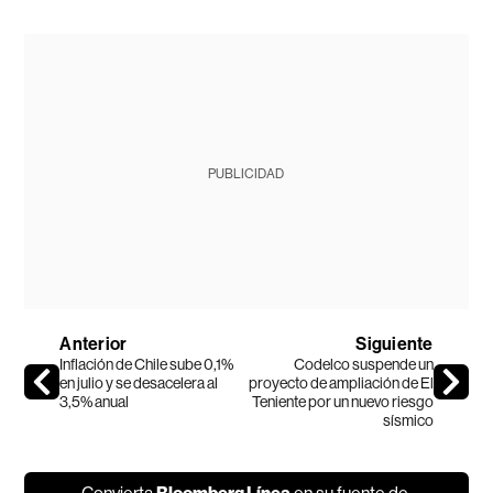
PUBLICIDAD
Anterior
Siguiente
Inflación de Chile sube 0,1%
Codelco suspende un
en julio y se desacelera al
proyecto de ampliación de El
3,5% anual
Teniente por un nuevo riesgo
sísmico