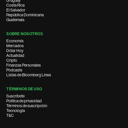
Uruguay
Costa Rica
El Salvador
República Dominicana
Guatemala
SOBRE NOSOTROS
Economía
Mercados
Dólar Hoy
Actualidad
Cripto
Finanzas Personales
Podcasts
Listas de Bloomberg Línea
TÉRMINOS DE USO
Suscríbete
Política de privacidad
Términos de suscripción
Tecnología
T&C