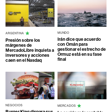
MUNDO
ARGENTINA
Irán dice que acuerdo
Presión sobre los
con Omán para
márgenes de
gestionar el estrecho de
MercadoLibre inquieta a
Ormuz está en su fase
inversores y acciones
final
caen en el Nasdaq
NEGOCIOS
MERCADOS
Burger King dispara sus