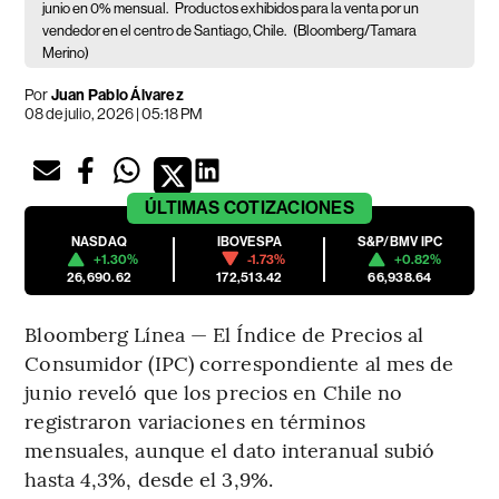
junio en 0% mensual.
Productos exhibidos para la venta por un
vendedor en el centro de Santiago, Chile.
(Bloomberg/Tamara
Merino)
Por
Juan Pablo Álvarez
08 de julio, 2026 | 05:18 PM
ÚLTIMAS
COTIZACIONES
NASDAQ
IBOVESPA
S&P/BMV IPC
+1.30%
-1.73%
+0.82%
26,690.62
172,513.42
66,938.64
Bloomberg Línea — El Índice de Precios al
Consumidor (IPC) correspondiente al mes de
junio reveló que los precios en Chile no
registraron variaciones en términos
mensuales, aunque el dato interanual subió
hasta 4,3%, desde el 3,9%.