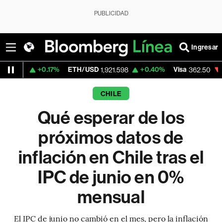
PUBLICIDAD
Ingresar
0.17%
ETH/USD
+0.40%
Visa
-2.15%
Mer
1,921.598
362.50
CHILE
Qué esperar de los
próximos datos de
inflación en Chile tras el
IPC de junio en 0%
mensual
El IPC de junio no cambió en el mes, pero la inflación